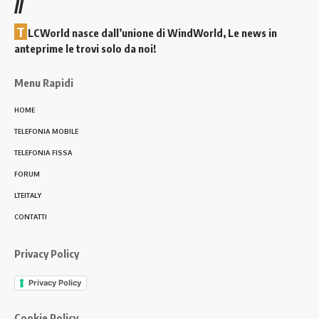
//
T
LCWorld nasce dall’unione di WindWorld, Le news in
anteprime le trovi solo da noi!
Menu Rapidi
HOME
TELEFONIA MOBILE
TELEFONIA FISSA
FORUM
LTEITALY
CONTATTI
Privacy Policy
Privacy Policy
Cookie Policy