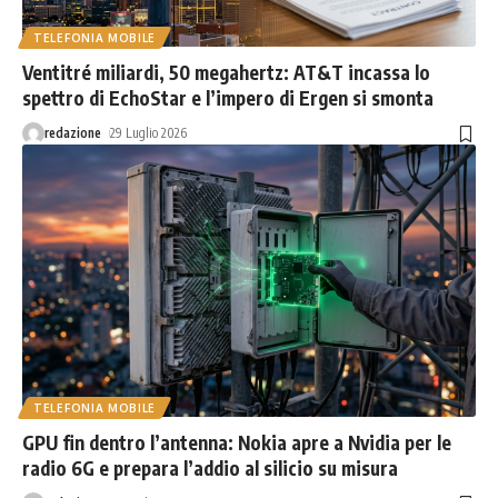
TELEFONIA MOBILE
Ventitré miliardi, 50 megahertz: AT&T incassa lo
spettro di EchoStar e l’impero di Ergen si smonta
redazione
29 Luglio 2026
TELEFONIA MOBILE
GPU fin dentro l’antenna: Nokia apre a Nvidia per le
radio 6G e prepara l’addio al silicio su misura