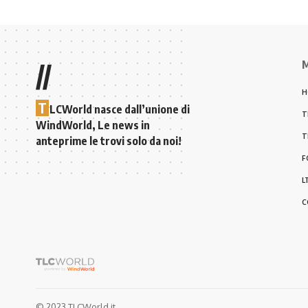
M
//
H
T
LCWorld nasce dall’unione di
T
WindWorld, Le news in
T
anteprime le trovi solo da noi!
F
L
C
© 2023 TLCWorld.it