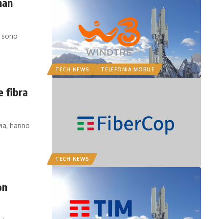
man
i sono
TECH NEWS
TELEFONIA MOBILE
e fibra
via, hanno
TECH NEWS
on