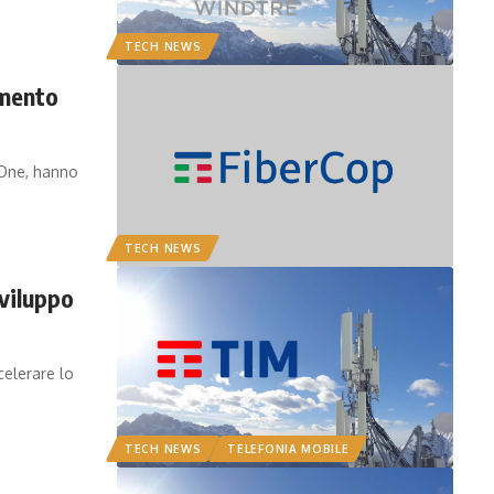
TECH NEWS
imento
aOne, hanno
TECH NEWS
viluppo
elerare lo
TECH NEWS
TELEFONIA MOBILE