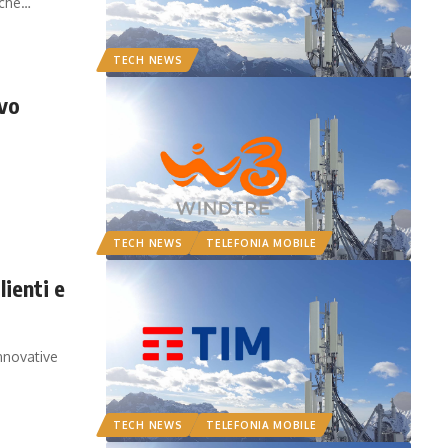
 che
…
TECH NEWS
ovo
TECH NEWS
TELEFONIA MOBILE
lienti e
nnovative
TECH NEWS
TELEFONIA MOBILE