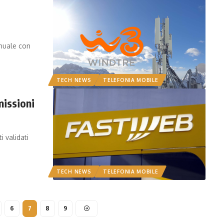
nuale con
TECH NEWS
TELEFONIA MOBILE
issioni
i validati
TECH NEWS
TELEFONIA MOBILE
6
7
8
9