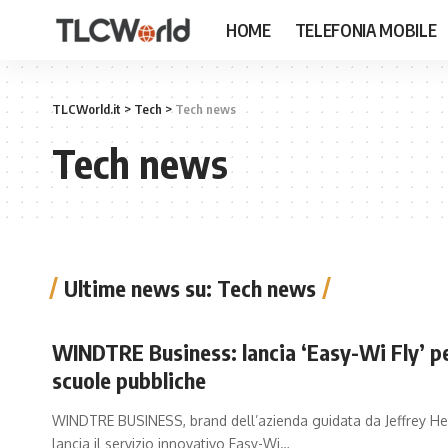
HOME
TELEFONIA MOBILE
TLCWorld.it
>
Tech
>
Tech news
Tech news
Ultime news su: Tech news
WINDTRE Business: lancia ‘Easy-Wi Fly’ p
scuole pubbliche
WINDTRE BUSINESS, brand dell’azienda guidata da Jeffrey H
lancia il servizio innovativo Easy-Wi
…