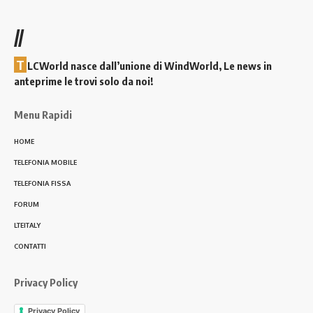
//
T
LCWorld nasce dall’unione di WindWorld, Le news in
anteprime le trovi solo da noi!
Menu Rapidi
HOME
TELEFONIA MOBILE
TELEFONIA FISSA
FORUM
LTEITALY
CONTATTI
Privacy Policy
Privacy Policy