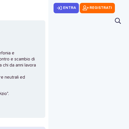
ENTRA
REGISTRATI
efonia e
ontro e scambio di
 chi da anni lavora
e neutrali ed
zio".