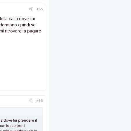
#65
della casa dove far
o dormono quindi se
i ritroverei a pagare
#66
a dove far prendere il
on fosse per il