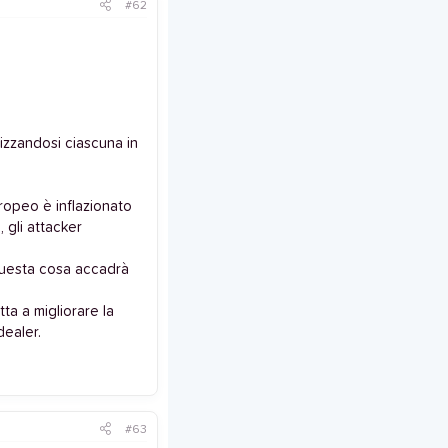
#62
izzandosi ciascuna in
uropeo è inflazionato
 gli attacker
questa cosa accadrà
ta a migliorare la
dealer.
#63