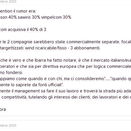
mbre 2013
ention il rumor era:
nson 40% sawiris 30% vimpelcom 30%
om acquisiva il 40% di 3
he le 2 compagnie sarebbero state commercialmente separate, focal
 targettizzati: wind ricaricabile/fisso - 3 abbonamenti.
che è vero e che Ibarra ha fatto notare, è che il mercato italiano/e
peratori e che sia per direttiva europea che per logica commerciale,
no fondersi.
appiamo come quando e con chi, ma ci consolideremo"......"quando 
ente lo saprete da fonti ufficiali".
ente il management sa fare il suo lavoro e troverà la strada più adat
 competitività, tutelando gli interessi dei clienti, dei lavoratori e dei 
ora
mbre 2013