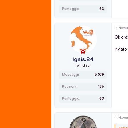
Punteggio
63
14 Nove
Ok graz
Inviato
Ignis.84
Windisti
Messaggi
5,079
Reazioni
135
Punteggio
63
14 Nove