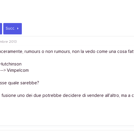
Succ.
mbre 2013
nceramente, rumours o non rumours, non la vedo come una cosa fatti
 Hutchinson
---> Vimpelcom
resse quale sarebbe?
 fusione uno dei due potrebbe decidere di vendere all'altro, ma a c