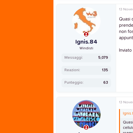
13 Nove
Quasi q
prender
non fo
appunt
Ignis.84
Windisti
Inviato
Messaggi
5,079
Reazioni
135
Punteggio
63
13 Nove
Ignis.
Quasi
cellu