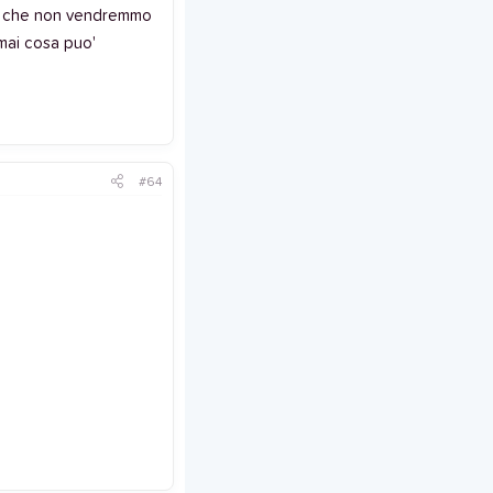
 sa che non vendremmo
 mai cosa puo'
#64