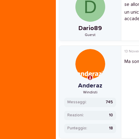
D
se all
un uni
accade
Dario89
Guest
13 Nove
Ma sono
Anderaz
Windisti
Messaggi
745
Reazioni
10
Punteggio
18