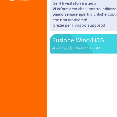
Gentili visitatori e utenti,
Vi informiamo che il nostro indirizz
Siamo sempre aperti a critiche costr
che non mordiamo!
Grazie per il vostro supporto!
Fusione Wind/H3G
A
D
webby
7 Novembre 2013
u
a
t
t
o
a
r
d
e
'
d
i
i
n
s
i
c
z
u
i
s
o
s
i
o