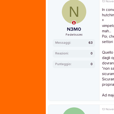
13 Nove
N
In conv
hutchi
+
vimpelc
N3M0
mah...
Fedelissimi
Poi, c
settori
Messaggi
63
Quello 
Reazioni
0
dagli o
dovran
Punteggio
0
"non s
sicuram
Sicuram
propria
Ad maj
13 Nove