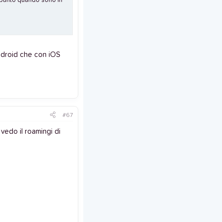
ppunto quando sono in
Android che con iOS
#67
vedo il roamingi di