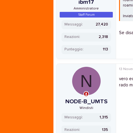
roami
ibm17
roam
Amministratore
Staff Forum
Invia
Messaggi
27,420
Se disa
Reazioni
2,318
Punteggio
113
13 Nove
N
vero ed
rado m
NODE-B_UMTS
Windisti
Messaggi
1,315
Reazioni
135