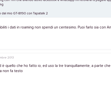
ng con Tim che avendo attivo facebook e whatsapp mi ritroverei a pagare a
ing
to dal mio GT-I8190 con Tapatalk 2
biliti i dati in roaming non spendi un centesimo. Puoi farlo sia con 
mbre 2013
 è quello che ho fatto io, ed uso la tre tranquillamente, a parte che 
a non fa testo