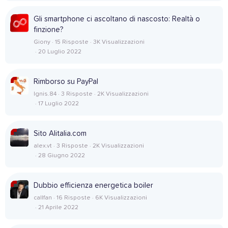
Gli smartphone ci ascoltano di nascosto: Realtà o
finzione?
Giony
15 Risposte
3K Visualizzazioni
20 Luglio 2022
Rimborso su PayPal
Ignis.84
3 Risposte
2K Visualizzazioni
17 Luglio 2022
Sito Alitalia.com
alex.vt
3 Risposte
2K Visualizzazioni
28 Giugno 2022
Dubbio efficienza energetica boiler
callfan
16 Risposte
6K Visualizzazioni
21 Aprile 2022