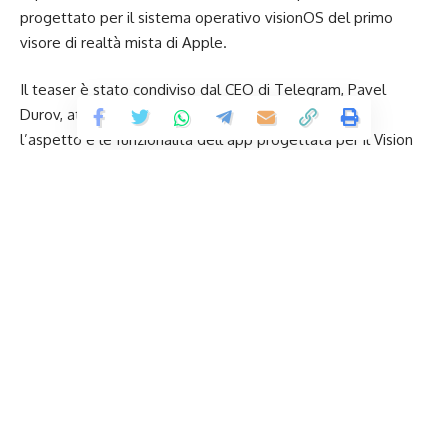
progettato per il sistema operativo visionOS del primo
visore di realtà mista di Apple.
Il teaser è stato condiviso dal CEO di Telegram, Pavel
Durov, attraverso il suo canale personale, svelando
l’aspetto e le funzionalità dell’app progettata per il Vision
Pro. Dall’anteprima, è evidente che l’app segue le linee
guida di progettazione di visionOS, con un’interfaccia
traslucida che offre una sensazione di profondità simile alle
altre applicazioni di sistema.
Nel teaser, sulla sinistra, è visibile una sezione a forma di
pillola che consente un accesso rapido a contatti, chiamate,
chat e impostazioni. Si prevede che le funzionalità offerte
all’utente saranno in linea con quelle delle versioni per iOS,
iPadOS e macOS di Telegram. Non sorprenderà trovare
funzionalità come le Storie, introdotte di recente.
Continua a leggere