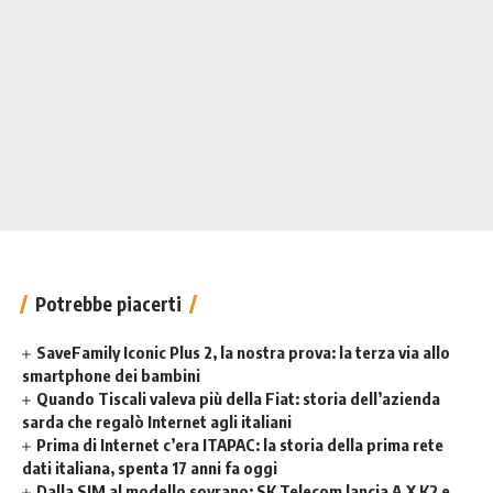
Potrebbe piacerti
SaveFamily Iconic Plus 2, la nostra prova: la terza via allo
smartphone dei bambini
Quando Tiscali valeva più della Fiat: storia dell’azienda
sarda che regalò Internet agli italiani
Prima di Internet c’era ITAPAC: la storia della prima rete
dati italiana, spenta 17 anni fa oggi
Dalla SIM al modello sovrano: SK Telecom lancia A.X K2 e