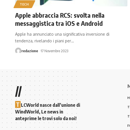
TECH
Apple abbraccia RCS: svolta nella
messaggistica tra iOS e Android
Apple ha annunciato una significativa inversione di
tendenza, rivelando i piani per
…
redazione
17 Novembre 2023
M
//
H
T
LCWorld nasce dall’unione di
T
WindWorld, Le news in
T
anteprime le trovi solo da noi!
F