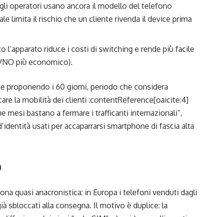
, gli operatori usano ancora il modello del telefono
le limita il rischio che un cliente rivenda il device prima
o l’apparato riduce i costi di switching e rende più facile
MVNO più economico).
nze proponendo i 60 giorni, periodo che considera
care la mobilità dei clienti :contentReference[oaicite:4]
mesi bastano a fermare i trafficanti internazionali”,
d’identità usati per accaparrarsi smartphone di fascia alta
o
uona quasi anacronistica: in Europa i telefoni venduti dagli
ià sbloccati alla consegna. Il motivo è duplice: la