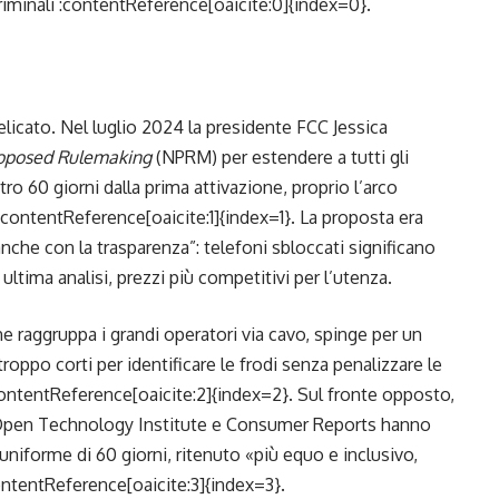
criminali :contentReference[oaicite:0]{index=0}.
licato. Nel luglio 2024 la presidente FCC Jessica
roposed Rulemaking
(NPRM) per estendere a tutti gli
o 60 giorni dalla prima attivazione, proprio l’arco
contentReference[oaicite:1]{index=1}. La proposta era
anche con la trasparenza”: telefoni sbloccati significano
ultima analisi, prezzi più competitivi per l’utenza.
e raggruppa i grandi operatori via cavo, spinge per un
roppo corti per identificare le frodi senza penalizzare le
:contentReference[oaicite:2]{index=2}. Sul fronte opposto,
pen Technology Institute e Consumer Reports hanno
niforme di 60 giorni, ritenuto «più equo e inclusivo,
ontentReference[oaicite:3]{index=3}.