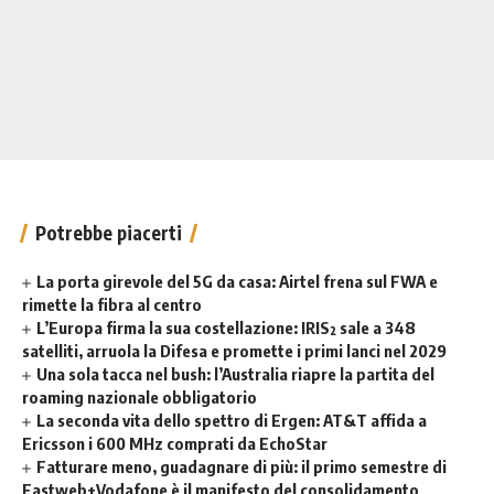
Potrebbe piacerti
La porta girevole del 5G da casa: Airtel frena sul FWA e
rimette la fibra al centro
L’Europa firma la sua costellazione: IRIS² sale a 348
satelliti, arruola la Difesa e promette i primi lanci nel 2029
Una sola tacca nel bush: l’Australia riapre la partita del
roaming nazionale obbligatorio
La seconda vita dello spettro di Ergen: AT&T affida a
Ericsson i 600 MHz comprati da EchoStar
Fatturare meno, guadagnare di più: il primo semestre di
Fastweb+Vodafone è il manifesto del consolidamento