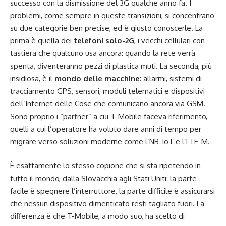
successo con la dismissione del 3G qualche anno fa. I
problemi, come sempre in queste transizioni, si concentrano
su due categorie ben precise, ed è giusto conoscerle. La
prima è quella dei
telefoni solo-2G
, i vecchi cellulari con
tastiera che qualcuno usa ancora: quando la rete verrà
spenta, diventeranno pezzi di plastica muti. La seconda, più
insidiosa, è il
mondo delle macchine
: allarmi, sistemi di
tracciamento GPS, sensori, moduli telematici e dispositivi
dell’Internet delle Cose che comunicano ancora via GSM.
Sono proprio i “partner” a cui T-Mobile faceva riferimento,
quelli a cui l’operatore ha voluto dare anni di tempo per
migrare verso soluzioni moderne come l’NB-IoT e l’LTE-M.
È esattamente lo stesso copione che si sta ripetendo in
tutto il mondo, dalla Slovacchia agli Stati Uniti: la parte
facile è spegnere l’interruttore, la parte difficile è assicurarsi
che nessun dispositivo dimenticato resti tagliato fuori. La
differenza è che T-Mobile, a modo suo, ha scelto di