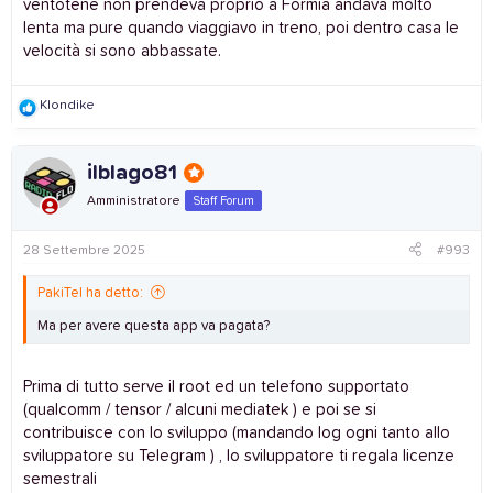
ventotene non prendeva proprio a Formia andava molto
lenta ma pure quando viaggiavo in treno, poi dentro casa le
velocità si sono abbassate.
R
Klondike
e
a
c
ilblago81
t
i
Amministratore
Staff Forum
o
n
s
28 Settembre 2025
#993
:
PakiTel ha detto:
Ma per avere questa app va pagata?
Prima di tutto serve il root ed un telefono supportato
(qualcomm / tensor / alcuni mediatek ) e poi se si
contribuisce con lo sviluppo (mandando log ogni tanto allo
sviluppatore su Telegram ) , lo sviluppatore ti regala licenze
semestrali