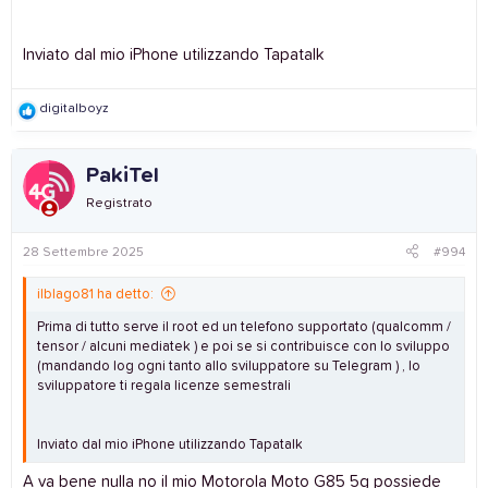
Inviato dal mio iPhone utilizzando Tapatalk
R
digitalboyz
e
a
c
PakiTel
t
i
Registrato
o
n
s
28 Settembre 2025
#994
:
ilblago81 ha detto:
Prima di tutto serve il root ed un telefono supportato (qualcomm /
tensor / alcuni mediatek ) e poi se si contribuisce con lo sviluppo
(mandando log ogni tanto allo sviluppatore su Telegram ) , lo
sviluppatore ti regala licenze semestrali
Inviato dal mio iPhone utilizzando Tapatalk
A va bene nulla no il mio Motorola Moto G85 5g possiede