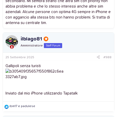
secondario. Mi sembra strano che altra sim con priority non
abbia problema e che lo stesso interessi anche altre sim
aziendali. Alcune persone con optima 4G sempre in iPhone e
con aggancio alla stessa bts non hanno problemi. Si tratta di
antenna su centrale tim.
ilblago81
Amministratore
Staff Forum
25 Settembre 2025
#988
Gallipoli senza turisti
Inviato dal mio iPhone utilizzando Tapatalk
R
ibm17
e
padulese
e
a