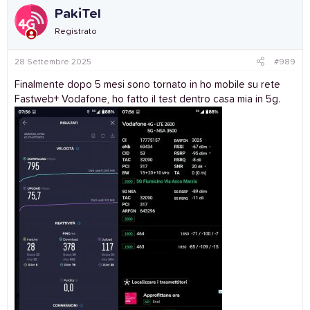
c
PakiTel
t
i
Registrato
o
n
s
28 Settembre 2025
#989
:
Finalmente dopo 5 mesi sono tornato in ho mobile su rete
Fastweb+ Vodafone, ho fatto il test dentro casa mia in 5g.