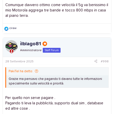
Comunque davvero ottimo come velocità il 5g va benissimo il
mio Motorola aggrega tre bande e tocco 800 mbps in casa
al piano terra.
R
ciraw
e
a
c
ilblago81
t
i
Amministratore
Staff Forum
o
n
s
28 Settembre 2025
#998
:
PakiTel ha detto:
Grazie ma pensavo che pagando ti davano tutte le informazioni
specialmente sulla velocità e priorità.
Per quello non serve pagare .
Pagando ti leva la pubblicità, supporto dual sim , database
ed altre cose .