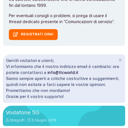
fin dal lontano 1999.
Per eventuali consigli o problemi, si prega di usare il
thread dedicato presente in "Comunicazioni di servizio".
REGISTRATI ORA!
Gentili visitatori e utenti,
Vi informiamo che il nostro indirizzo email è cambiato: ora
potete contattarci a
info@tlcworld.it
Siamo sempre aperti a critiche costruttive e suggerimenti,
quindi non esitate a farci sapere le vostre opinioni.
Promettiamo che non mordiamo!
Grazie per il vostro supporto!
Vodafone 5G
A
D
ilblago81
5 Giugno 2019
u
a