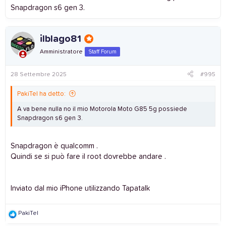
Snapdragon s6 gen 3.
ilblago81
Amministratore
Staff Forum
28 Settembre 2025
#995
PakiTel ha detto:
A va bene nulla no il mio Motorola Moto G85 5g possiede
Snapdragon s6 gen 3.
Snapdragon è qualcomm .
Quindi se si può fare il root dovrebbe andare .
Inviato dal mio iPhone utilizzando Tapatalk
R
PakiTel
e