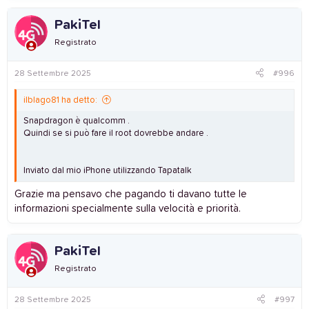
a
c
PakiTel
t
i
Registrato
o
n
s
28 Settembre 2025
#996
:
ilblago81 ha detto:
Snapdragon è qualcomm .
Quindi se si può fare il root dovrebbe andare .
Inviato dal mio iPhone utilizzando Tapatalk
Grazie ma pensavo che pagando ti davano tutte le
informazioni specialmente sulla velocità e priorità.
PakiTel
Registrato
28 Settembre 2025
#997