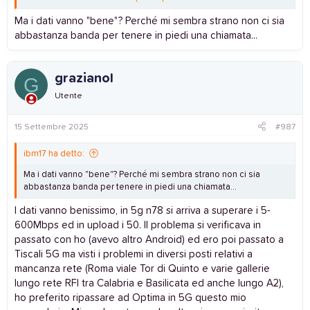
altro comune limitrofo. Tale problematica non accade a quanto
vedo sulla mia sim vodafone in iPhone 12mini con la priority
Ma i dati vanno "bene"? Perché mi sembra strano non ci sia
Access attiva. Che ne pensate?
abbastanza banda per tenere in piedi una chiamata...
grazianol
G
Utente
15 Settembre 2025
#987
ibm17 ha detto:
Ma i dati vanno "bene"? Perché mi sembra strano non ci sia
abbastanza banda per tenere in piedi una chiamata...
I dati vanno benissimo, in 5g n78 si arriva a superare i 5-
600Mbps ed in upload i 50. Il problema si verificava in
passato con ho (avevo altro Android) ed ero poi passato a
Tiscali 5G ma visti i problemi in diversi posti relativi a
mancanza rete (Roma viale Tor di Quinto e varie gallerie
lungo rete RFI tra Calabria e Basilicata ed anche lungo A2),
ho preferito ripassare ad Optima in 5G questo mio