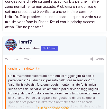
congestione di rete su quella specifica bts perché in altre
zone normalmente non accade. Problema è randomico e
settimana scorsa si è verificato anche in altro comune
limitrofo. Tale problematica non accade a quanto vedo sulla
mia sim vodafone in iPhone 12mini con la priority Access
attiva. Che ne pensate?
ibm17
Amministratore
Staff Forum
15 Settembre 2025
#986
grazianol ha detto:
Ho nuovamente riscontrato problemi di raggiungibilità con la
parte fonia in 5G. Anche in passato nella stessa zona di Vibo
Valentia, la rete dati funziona regolarmente ma lato fonia arriva
subito sms del servizio "chiamami" e poi si diviene raggiungibili.
Ho segnalato a Vodafone ma lato loro risulta tutto correttamente
funzionante. Penso sia legato a congestione di rete su quella
specifica bts perché in altre zone normalmente non accade.
Problema è randomico e settimana scorsa si è verificato anche in
Clicca per espandere...