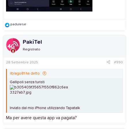
R
padulese
e
a
c
PakiTel
t
i
Registrato
o
n
s
28 Settembre 2025
#990
:
ilblago81 ha detto:
Gallipoli senza turisti
Inviato dal mio iPhone utilizzando Tapatalk
Ma per avere questa app va pagata?