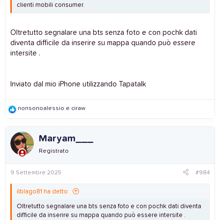
clienti mobili consumer.
Oltretutto segnalare una bts senza foto e con pochk dati
diventa difficile da inserire su mappa quando può essere
intersite .
Inviato dal mio iPhone utilizzando Tapatalk
R
nonsonoalessio
e
ciraw
e
a
c
Maryam___
t
i
Registrato
o
n
s
9 Settembre 2025
#984
:
ilblago81 ha detto:
Oltretutto segnalare una bts senza foto e con pochk dati diventa
difficile da inserire su mappa quando può essere intersite .