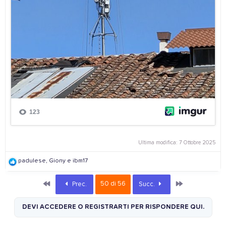
Ultima modifica:
7 Ottobre 2025
R
padulese
,
Giony
e
ibm17
e
a
Primo
Ultimo
50 di 56
Prec.
Succ.
c
t
i
DEVI ACCEDERE O REGISTRARTI PER RISPONDERE QUI.
o
n
s