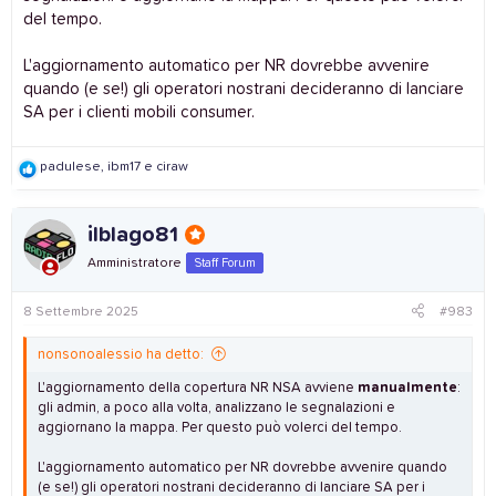
del tempo.
L'aggiornamento automatico per NR dovrebbe avvenire
quando (e se!) gli operatori nostrani decideranno di lanciare
SA per i clienti mobili consumer.
R
padulese
,
ibm17
e
ciraw
e
a
c
ilblago81
t
i
Amministratore
Staff Forum
o
n
s
8 Settembre 2025
#983
:
nonsonoalessio ha detto:
L'aggiornamento della copertura NR NSA avviene
manualmente
:
gli admin, a poco alla volta, analizzano le segnalazioni e
aggiornano la mappa. Per questo può volerci del tempo.
L'aggiornamento automatico per NR dovrebbe avvenire quando
(e se!) gli operatori nostrani decideranno di lanciare SA per i