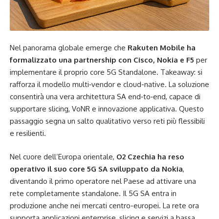
Nel panorama globale emerge che
Rakuten Mobile ha
formalizzato una partnership con Cisco, Nokia e F5
per
implementare il proprio core 5G Standalone. Takeaway: si
rafforza il modello multi‑vendor e cloud-native. La soluzione
consentirà una vera architettura SA end‑to‑end, capace di
supportare slicing, VoNR e innovazione applicativa. Questo
passaggio segna un salto qualitativo verso reti più flessibili
e resilienti.
Nel cuore dell’Europa orientale,
O2 Czechia ha reso
operativo il suo core 5G SA sviluppato da Nokia
,
diventando il primo operatore nel Paese ad attivare una
rete completamente standalone. Il 5G SA entra in
produzione anche nei mercati centro-europei. La rete ora
supporta applicazioni enterprise, slicing e servizi a bassa