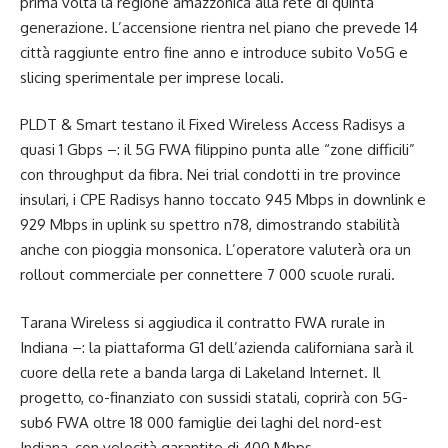
prima volta la regione amazzonica alla rete di quinta
generazione. L’accensione rientra nel piano che prevede 14
città raggiunte entro fine anno e introduce subito Vo5G e
slicing sperimentale per imprese locali.
PLDT & Smart testano il Fixed Wireless Access Radisys a
quasi 1 Gbps –: il 5G FWA filippino punta alle “zone difficili”
con throughput da fibra. Nei trial condotti in tre province
insulari, i CPE Radisys hanno toccato 945 Mbps in downlink e
929 Mbps in uplink su spettro n78, dimostrando stabilità
anche con pioggia monsonica. L’operatore valuterà ora un
rollout commerciale per connettere 7 000 scuole rurali.
Tarana Wireless si aggiudica il contratto FWA rurale in
Indiana –: la piattaforma G1 dell’azienda californiana sarà il
cuore della rete a banda larga di Lakeland Internet. Il
progetto, co-finanziato con sussidi statali, coprirà con 5G-
sub6 FWA oltre 18 000 famiglie dei laghi del nord-est
Indiana, con velocità garantite di 400 Mbps.