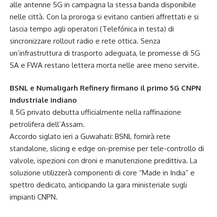
alle antenne 5G in campagna la stessa banda disponibile
nelle città. Con la proroga si evitano cantieri affrettati e si
lascia tempo agli operatori (Telefónica in testa) di
sincronizzare rollout radio e rete ottica. Senza
un’infrastruttura di trasporto adeguata, le promesse di 5G
SA e FWA restano lettera morta nelle aree meno servite.
BSNL e Numaligarh Refinery firmano il primo 5G CNPN
industriale indiano
Il 5G privato debutta ufficialmente nella raffinazione
petrolifera dell’Assam.
Accordo siglato ieri a Guwahati: BSNL fornirà rete
standalone, slicing e edge on-premise per tele-controllo di
valvole, ispezioni con droni e manutenzione predittiva. La
soluzione utilizzerà componenti di core “Made in India” e
spettro dedicato, anticipando la gara ministeriale sugli
impianti CNPN.