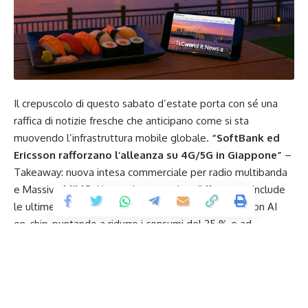
Il crepuscolo di questo sabato d’estate porta con sé una
raffica di notizie fresche che anticipano come si sta
muovendo l’infrastruttura mobile globale.
“SoftBank ed
Ericsson rafforzano l’alleanza su 4G/5G in Giappone”
–
Takeaway: nuova intesa commerciale per radio multibanda
e Massive MIMO. L’accordo, annunciato il 1° agosto, include
le ultime AIR 3255 e 6476 e i nuovi RAN Compute con AI
on-chip, puntando a ridurre i consumi del 35 % e ad
accelerare il rollout 5G SA in regioni chiave da Hokkaido a
Kansai. Per SoftBank è un passo decisivo verso reti più
green e automatizzate, mentre Ericsson consolida la propria
presenza nel mercato nord-asiatico.