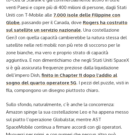
venti Paesi e copre più di 400 milioni di persone, dagli Stati
Uniti con T-Mobile alle
7.000 isole delle Filippine con
Globe
, passando per il Canada, dove
Rogers ha costruito
sul satellite un servizio nazionale
. Una costellazione
Gen3 con quella capacità cambierebbe la natura stessa del
satellite nelle reti mobili: non più rete di soccorso per le
zone bianche, ma vero e proprio strato di capacità
aggiuntiva. E non dimentichiamo che negli Stati Uniti SpaceX
si è già assicurata frequenze preziose dalla liquidazione
dell’impero Dish,
finito in Chapter 11 dopo l’addio al
sogno del quarto operatore 5G
. I pezzi del puzzle, visti in
fila, compongono un disegno piuttosto chiaro.
Sullo sfondo, naturalmente, c’è anche la concorrenza:
Amazon spinge la sua costellazione Leo e ha appena messo
sul piatto l’operazione Globalstar, mentre AST
SpaceMobile continua a firmare accordi con gli operatori.
Muoversi per primi, e con numeri che nessun altro può