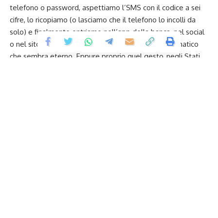
telefono o password, aspettiamo l’SMS con il codice a sei
cifre, lo ricopiamo (o lasciamo che il telefono lo incolli da
solo) e finalmente entriamo nell’app della banca, nel social
o nel sito di e-commerce. Un gesto talmente automatico
che sembra eterno. Eppure proprio quel gesto, negli Stati
Uniti, ha appena ricevuto il primo avviso di sfratto ufficiale:
Aduna, la joint venture tra Ericsson e alcuni dei più grandi
operatori mobili del pianeta, ha lanciato sul mercato
americano la sua
Number Verification
, un sistema di
autenticazione basato direttamente sulla rete cellulare che
punta a mandare in pensione i codici usa e getta via SMS. E
a sostenere l’iniziativa, per la prima volta tutte insieme su
questo fronte, ci sono AT&T, T-Mobile e Verizon: l’intero
podio della telefonia mobile statunitense.
Contents