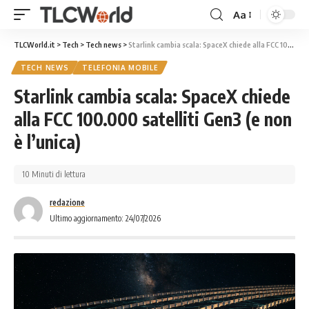
Aa
TLCWorld.it
>
Tech
>
Tech news
>
Starlink cambia scala: SpaceX chiede alla FCC 100.000 satelliti Gen3 (e non è l’unica)
TECH NEWS
TELEFONIA MOBILE
Starlink cambia scala: SpaceX chiede
alla FCC 100.000 satelliti Gen3 (e non
è l’unica)
10 Minuti di lettura
redazione
Ultimo aggiornamento: 24/07/2026