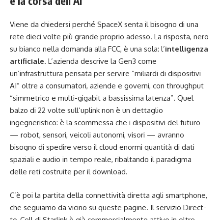
e la corsa dell’AI
Viene da chiedersi perché SpaceX senta il bisogno di una
rete dieci volte più grande proprio adesso. La risposta, nero
su bianco nella domanda alla FCC, è una sola: l’
intelligenza
artificiale
. L’azienda descrive la Gen3 come
un’infrastruttura pensata per servire “miliardi di dispositivi
AI” oltre a consumatori, aziende e governi, con throughput
“simmetrico e multi-gigabit a bassissima latenza”. Quel
balzo di 22 volte sull’uplink non è un dettaglio
ingegneristico: è la scommessa che i dispositivi del futuro
— robot, sensori, veicoli autonomi, visori — avranno
bisogno di spedire verso il cloud enormi quantità di dati
spaziali e audio in tempo reale, ribaltando il paradigma
delle reti costruite per il download.
C’è poi la partita della connettività diretta agli smartphone,
che seguiamo da vicino su queste pagine. Il servizio Direct-
to-Cell di Starlink è già commercialmente attivo in oltre