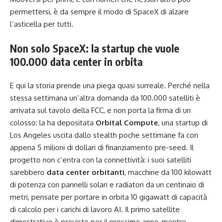
permettersi, è da sempre il modo di SpaceX di alzare
l’asticella per tutti.
Non solo SpaceX: la startup che vuole
100.000 data center in orbita
E qui la storia prende una piega quasi surreale. Perché nella
stessa settimana un’altra domanda da 100.000 satelliti è
arrivata sul tavolo della FCC, e non porta la firma di un
colosso: la ha depositata
Orbital Compute
, una startup di
Los Angeles uscita dallo stealth poche settimane fa con
appena 5 milioni di dollari di finanziamento pre-seed. Il
progetto non c’entra con la connettività: i suoi satelliti
sarebbero
data center orbitanti
, macchine da 100 kilowatt
di potenza con pannelli solari e radiatori da un centinaio di
metri, pensate per portare in orbita 10 gigawatt di capacità
di calcolo per i carichi di lavoro AI. Il primo satellite
dimostrativo è previsto per il prossimo anno, mentre