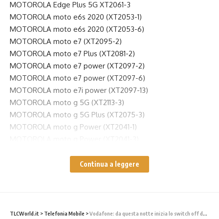
MOTOROLA Edge Plus 5G XT2061-3
MOTOROLA moto e6s 2020 (XT2053-1)
MOTOROLA moto e6s 2020 (XT2053-6)
MOTOROLA moto e7 (XT2095-2)
MOTOROLA moto e7 Plus (XT2081-2)
MOTOROLA moto e7 power (XT2097-2)
MOTOROLA moto e7 power (XT2097-6)
MOTOROLA moto e7i power (XT2097-13)
MOTOROLA moto g 5G (XT2113-3)
MOTOROLA moto g 5G Plus (XT2075-3)
MOTOROLA moto g Power (XT2041-1)
MOTOROLA moto g Power (XT2041-3)
MOTOROLA moto g pro (XT2043-7)
MOTOROLA moto g10 (XT2127-2)
Continua a leggere
MOTOROLA moto g100
MOTOROLA moto g30 (XT2129-2)
MOTOROLA moto g50 (XT2137-1)
MOTOROLA moto g8 Plus (XT2019-1)
TLCWorld.it
>
Telefonia Mobile
>
Vodafone: da questa notte inizia lo switch off della rete 3G. (LIVEBLOG)