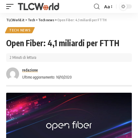
Aa
TLCWorld.it
>
Tech
>
Tech news
>
Open Fiber: 4,1 miliardi per FTTH
TECH NEWS
Open Fiber: 4,1 miliardi per FTTH
2 Minuti di lettura
redazione
Ultimo aggiornamento: 16/10/2020