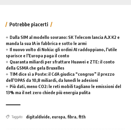
Potrebbe piacerti
Dalla SIM al modello sovrano: SK Telecom lancia A.X K2 e
manda la sua IA in fabbrica e sotto le armi
Il nuovo volto di Nokia: gli ordini AI raddoppiano, l’utile
sparisce e l’Europa paga il conto
Quaranta miliardi per sfrattare Huawei e ZTE: il conto
della GSMA che gela Bruxelles
TIM dice sì a Poste: il CdA giudica “congruo” il prezzo
dell’OPAS da 10,8 miliardi, da lunedì le adesioni
Più dati, meno CO2: le reti mobili tagliano le emissioni del
13% ma il net zero chiede più energia pulita
digitaldivide
,
europa
,
fibra
,
ftth
Taggato: