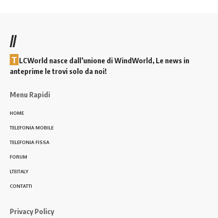
//
T
LCWorld nasce dall’unione di WindWorld, Le news in
anteprime le trovi solo da noi!
Menu Rapidi
HOME
TELEFONIA MOBILE
TELEFONIA FISSA
FORUM
LTEITALY
CONTATTI
Privacy Policy