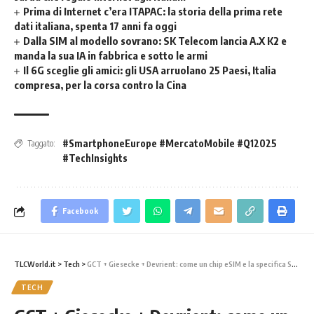
Prima di Internet c’era ITAPAC: la storia della prima rete
dati italiana, spenta 17 anni fa oggi
Dalla SIM al modello sovrano: SK Telecom lancia A.X K2 e
manda la sua IA in fabbrica e sotto le armi
Il 6G sceglie gli amici: gli USA arruolano 25 Paesi, Italia
compresa, per la corsa contro la Cina
#SmartphoneEurope #MercatoMobile #Q12025
Taggato:
#TechInsights
Facebook
TLCWorld.it
>
Tech
>
GCT + Giesecke + Devrient: come un chip eSIM e la specifica SGP.32 stanno cambiando l’IoT
TECH