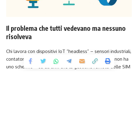
Il problema che tutti vedevano ma nessuno
risolveva
Chi lavora con dispositivi IoT “headless” – sensori industriali,
contatori intelligenti, tracker, insomma tutto ciò che non ha
uno schermo – sa da anni che la gestione remota delle SIM
è spesso più complicata del previsto. La possibilità di
scaricare profili a distanza esiste da tempo, ma nei fatti
molti oggetti non dispongono di un’interfaccia utente
capace di innescare il cambio di profilo o di rete. La
conseguenza? Rimpiazzi fisici di SIM, costi operativi e tempi
morti che cozzano con la vera promessa dell’IoT.
Contents