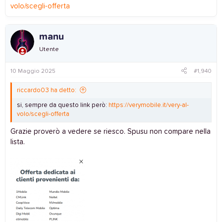
volo/scegli-offerta
manu
Utente
10 Maggio 2025
#1,940
riccardo03 ha detto:
si, sempre da questo link però:
https://verymobile.it/very-al-
volo/scegli-offerta
Grazie proverò a vedere se riesco. Spusu non compare nella
lista.