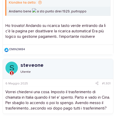
Klondike ha detto:
Andiamo bene
a sto punto direi 1929, purtroppo
Ho trovato! Andando su ricarica tasto verde entrando da lì
c’è la pagina per disattivare la ricarica automatica! Era più
logico su gestione pagamenti.. l’importante risolvere
R
EMIN3M84
e
a
c
steveone
S
t
i
Utente
o
n
s
6 Maggio 2025
#1,931
:
Vorrei chiedervi una cosa. Imposto il trasferimento di
chiamata in Italia quando il tel e' spento. Parto e vado in Cina.
Per sbaglio lo accendo o poi lo spengo. Avendo messo il
trasferimento...secondo voi dopo pago tutti i trasferimenti?