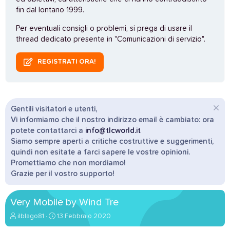
fin dal lontano 1999.
Per eventuali consigli o problemi, si prega di usare il
thread dedicato presente in "Comunicazioni di servizio".
REGISTRATI ORA!
Gentili visitatori e utenti,
Vi informiamo che il nostro indirizzo email è cambiato: ora
potete contattarci a
info@tlcworld.it
Siamo sempre aperti a critiche costruttive e suggerimenti,
quindi non esitate a farci sapere le vostre opinioni.
Promettiamo che non mordiamo!
Grazie per il vostro supporto!
Very Mobile by Wind Tre
A
D
ilblago81
13 Febbraio 2020
u
a