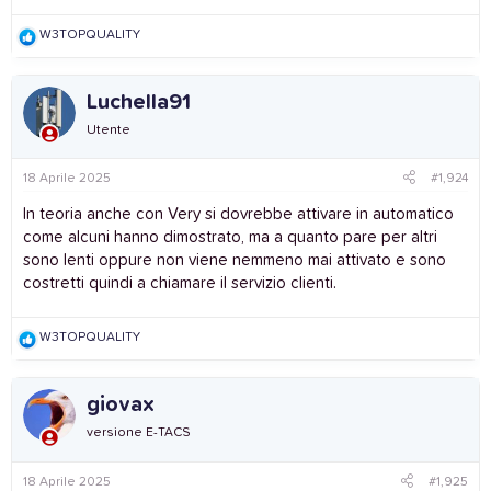
R
W3TOPQUALITY
e
a
c
Luchella91
t
i
Utente
o
n
s
18 Aprile 2025
#1,924
:
In teoria anche con Very si dovrebbe attivare in automatico
come alcuni hanno dimostrato, ma a quanto pare per altri
sono lenti oppure non viene nemmeno mai attivato e sono
costretti quindi a chiamare il servizio clienti.
R
W3TOPQUALITY
e
a
c
giovax
t
i
versione E-TACS
o
n
s
18 Aprile 2025
#1,925