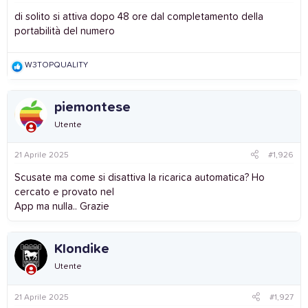
:
di solito si attiva dopo 48 ore dal completamento della
portabilità del numero
R
W3TOPQUALITY
e
a
c
piemontese
t
i
Utente
o
n
s
21 Aprile 2025
#1,926
:
Scusate ma come si disattiva la ricarica automatica? Ho
cercato e provato nel
App ma nulla.. Grazie
Klondike
Utente
21 Aprile 2025
#1,927