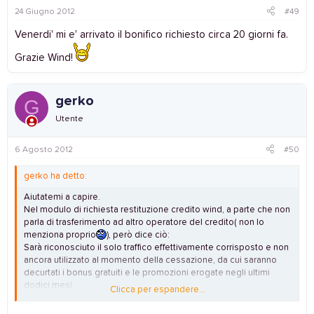
24 Giugno 2012
#49
Venerdi' mi e' arrivato il bonifico richiesto circa 20 giorni fa.
Grazie Wind!
gerko
G
Utente
6 Agosto 2012
#50
gerko ha detto:
Aiutatemi a capire.
Nel modulo di richiesta restituzione credito wind, a parte che non
parla di trasferimento ad altro operatore del credito( non lo
menziona proprio
), però dice ciò:
Sarà riconosciuto il solo traffico effettivamente corrisposto e non
ancora utilizzato al momento della cessazione, da cui saranno
decurtati i bonus gratuiti e le promozioni erogate negli ultimi
dodici mesi.
Clicca per espandere...
Quindi, io che ho su 200 e passa euro da almeno un'anno e
mezzo, mi vengono riconosciuti tutti?