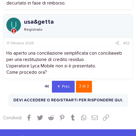
decurtato in fase di rimborso.
usa&getta
U
Registrato
17 Ottobre 2025
#52
Ho aperto una conciliazione semplificata con conciliaweb
per una restituzione di credito residuo.
L'operatore Lyca Mobile non si è presentato.
Come procedo ora?
Primo
3 di 3
Prec.
DEVI ACCEDERE O REGISTRARTI PER RISPONDERE QUI.
Facebook
Twitter
Reddit
Pinterest
Tumblr
WhatsApp
Email
Link
Condividi: