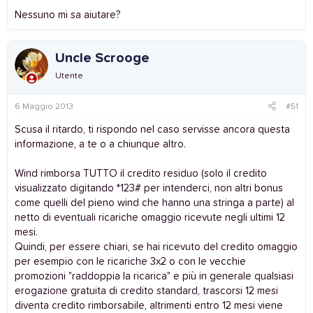
Nessuno mi sa aiutare?
Uncle Scrooge
Sul sito wind quando guardo il credito disponibile non fa
Utente
distinzione tra credito caricato e bonus.
6 Maggio 2013
#51
Scusa il ritardo, ti rispondo nel caso servisse ancora questa
informazione, a te o a chiunque altro.
Wind rimborsa TUTTO il credito residuo (solo il credito
visualizzato digitando *123# per intenderci, non altri bonus
come quelli del pieno wind che hanno una stringa a parte) al
netto di eventuali ricariche omaggio ricevute negli ultimi 12
mesi.
Quindi, per essere chiari, se hai ricevuto del credito omaggio
per esempio con le ricariche 3x2 o con le vecchie
promozioni "raddoppia la ricarica" e più in generale qualsiasi
erogazione gratuita di credito standard, trascorsi 12 mesi
diventa credito rimborsabile, altrimenti entro 12 mesi viene