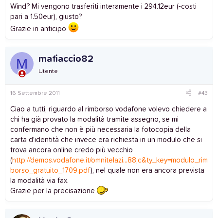
Wind? Mi vengono trasferiti interamente i 294.12eur (-costi
pari a 1.50eur), giusto?
Grazie in anticipo
mafiaccio82
M
Utente
16 Settembre 2011
#43
Ciao a tutti, riguardo al rimborso vodafone volevo chiedere a
chi ha già provato la modalità tramite assegno, se mi
confermano che non è più necessaria la fotocopia della
carta d'identità che invece era richiesta in un modulo che si
trova ancora online credo più vecchio
(
http://demos.vodafone.it/omnitelazi...88,c&ty_key=modulo_rim
borso_gratuito_1709.pdf
), nel quale non era ancora prevista
la modalità via fax.
Grazie per la precisazione