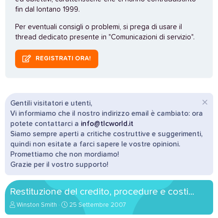
fin dal lontano 1999.
Per eventuali consigli o problemi, si prega di usare il
thread dedicato presente in "Comunicazioni di servizio".
REGISTRATI ORA!
Gentili visitatori e utenti,
Vi informiamo che il nostro indirizzo email è cambiato: ora
potete contattarci a
info@tlcworld.it
Siamo sempre aperti a critiche costruttive e suggerimenti,
quindi non esitate a farci sapere le vostre opinioni.
Promettiamo che non mordiamo!
Grazie per il vostro supporto!
Restituzione del credito, procedure e costi...
A
D
Winston Smith
25 Settembre 2007
u
a