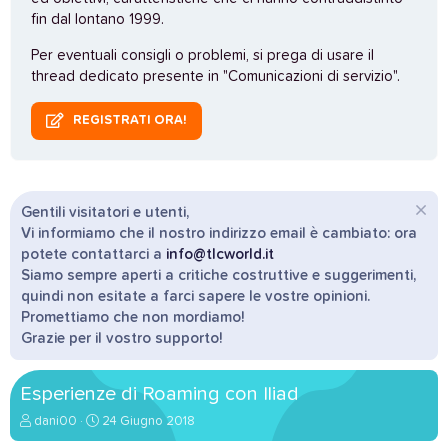
fin dal lontano 1999.
Per eventuali consigli o problemi, si prega di usare il
thread dedicato presente in "Comunicazioni di servizio".
REGISTRATI ORA!
Gentili visitatori e utenti,
Vi informiamo che il nostro indirizzo email è cambiato: ora
potete contattarci a
info@tlcworld.it
Siamo sempre aperti a critiche costruttive e suggerimenti,
quindi non esitate a farci sapere le vostre opinioni.
Promettiamo che non mordiamo!
Grazie per il vostro supporto!
Esperienze di Roaming con Iliad
A
D
dani00
24 Giugno 2018
u
a