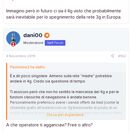
Immagino però in futuro ci sia il 4g visto che probabilmente
sarà inevitabile per lo spegnimento della rete 3g in Europa.
dani00
Moderatore
Staff Forum
4 Novembre 2019
#162
Paolonew2 ha detto:
È a dir poco singolare. Almeno sulla rete "madre" potrebbe
andare in 4g. Credo sia questione di tempo.
Ti assicuro però che non ho sentito la mancanza del 4g e per le
funzioni classiche di navigazione è andata benone.
Personalmente preferisco avere i servizi offerti da iliad (come la
chiamata gratis all'estero) con un 3g funzionante al posto di un
inutile 4g (per le mie necessità) e dover pagare ogni respiro fatto
Clicca per espandere...
sul telefono.
A che operatore ti agganciavi? Free o altro?
Immagino però in futuro ci sia il 4g visto che probabilmente sarà