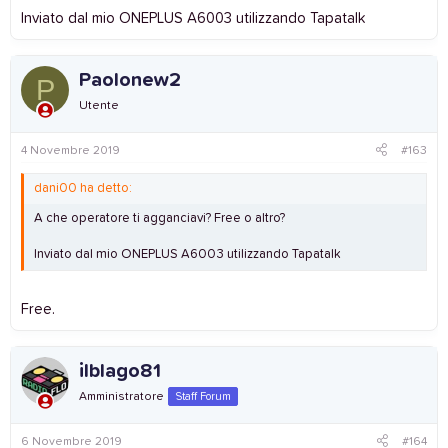
inevitabile per lo spegnimento della rete 3g in Europa.
Inviato dal mio ONEPLUS A6003 utilizzando Tapatalk
Paolonew2
P
Utente
4 Novembre 2019
#163
dani00 ha detto:
A che operatore ti agganciavi? Free o altro?
Inviato dal mio ONEPLUS A6003 utilizzando Tapatalk
Free.
ilblago81
Amministratore
Staff Forum
6 Novembre 2019
#164