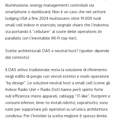
illuminazione, energy management) controllati via
smartphone o dashboard. Non è un caso che nel settore
lodging USA a fine 2024 risultassero oltre 91.000 nodi
small-cell indoor in esercizio, segnale chiaro che l’industria
sta portando il “cellulare” al cuore delle operations (in
parallelo con l’inevitabile Wi-Fi top-tier).
Scelte architetturali: DAS o neutral host? (spoiler: dipende
dal contesto)
Il DAS attivo tradizionale resta la soluzione di riferimento
negli edifici di pregio con vincoli estetici e multi-operatore
“by design”. Le soluzioni neutral host a small-cell (come gli
Indoor Radio Unit + Radio Dot) hanno però spinto forte
sull’efficienza: meno apparati, cablaggi “IT-like”, footprint e
consumi inferiori, time-to-install ridotto; soprattutto, sono
nate per supportare più operatori su un’unica architettura
condivisa. Per l’hotelier la scelta migliore è spesso ibrida: