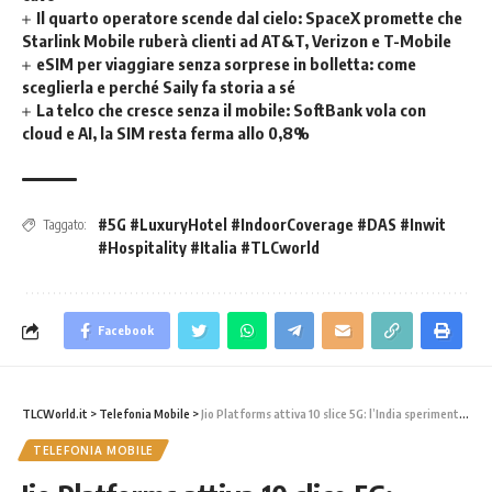
Il quarto operatore scende dal cielo: SpaceX promette che
Starlink Mobile ruberà clienti ad AT&T, Verizon e T-Mobile
eSIM per viaggiare senza sorprese in bolletta: come
sceglierla e perché Saily fa storia a sé
La telco che cresce senza il mobile: SoftBank vola con
cloud e AI, la SIM resta ferma allo 0,8%
#5G #LuxuryHotel #IndoorCoverage #DAS #Inwit
Taggato:
#Hospitality #Italia #TLCworld
Facebook
TLCWorld.it
>
Telefonia Mobile
>
Jio Platforms attiva 10 slice 5G: l’India sperimenta il futuro della connettività su misura
TELEFONIA MOBILE