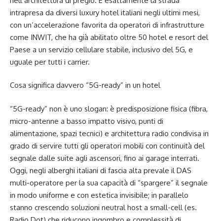
nell’architettura di pregio. È esattamente la strada
intrapresa da diversi luxury hotel italiani negli ultimi mesi,
con un’accelerazione favorita da operatori di infrastrutture
come INWIT, che ha già abilitato oltre 50 hotel e resort del
Paese a un servizio cellulare stabile, inclusivo del 5G, e
uguale per tutti i carrier.
Cosa significa davvero “5G-ready” in un hotel
“5G-ready” non è uno slogan: è predisposizione fisica (fibra,
micro-antenne a basso impatto visivo, punti di
alimentazione, spazi tecnici) e architettura radio condivisa in
grado di servire tutti gli operatori mobili con continuità del
segnale dalle suite agli ascensori, fino ai garage interrati.
Oggi, negli alberghi italiani di fascia alta prevale il DAS
multi-operatore per la sua capacità di “spargere” il segnale
in modo uniforme e con estetica invisibile; in parallelo
stanno crescendo soluzioni neutral host a small-cell (es.
Radio Dot) che riducono ingombro e complessità di