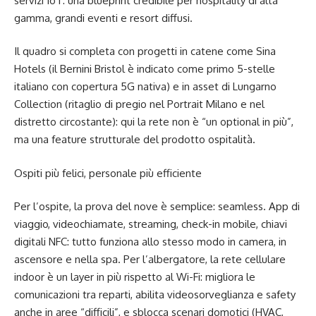
servizi IoT: una blueprint credibile per hospitality di alta
gamma, grandi eventi e resort diffusi.
Il quadro si completa con progetti in catene come Sina
Hotels (il Bernini Bristol è indicato come primo 5-stelle
italiano con copertura 5G nativa) e in asset di Lungarno
Collection (ritaglio di pregio nel Portrait Milano e nel
distretto circostante): qui la rete non è “un optional in più”,
ma una feature strutturale del prodotto ospitalità.
Ospiti più felici, personale più efficiente
Per l’ospite, la prova del nove è semplice: seamless. App di
viaggio, videochiamate, streaming, check-in mobile, chiavi
digitali NFC: tutto funziona allo stesso modo in camera, in
ascensore e nella spa. Per l’albergatore, la rete cellulare
indoor è un layer in più rispetto al Wi-Fi: migliora le
comunicazioni tra reparti, abilita videosorveglianza e safety
anche in aree “difficili”, e sblocca scenari domotici (HVAC,