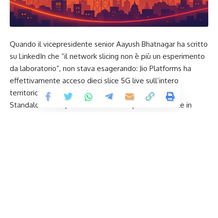
Quando il vicepresidente senior Aayush Bhatnagar ha scritto
su LinkedIn che “il network slicing non è più un esperimento
da laboratorio”, non stava esagerando: Jio Platforms ha
effettivamente acceso dieci slice 5G live sull’intero
territorio indiano, poggiandosi sul proprio core 5G
Standalone. È la prima volta che un operatore mette in
produzione, su scala nazionale, un numero così alto di slice
simultanei, ciascuno con Service Level Agreement dedicati
e pieno isolamento dal traffico best-effort.
Le nuove slice sono pensate per scenari molto diversi tra
loro: dal gaming mobile infastidito dalla latenza, alle
applicazioni IoT a banda strettissima, fino a Jio AirFiber,
l’offerta Fixed Wireless Access che in un anno ha già
conquistato 7,4 milioni di utenti e che oggi beneficia di un