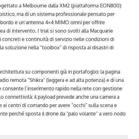
 progettato a Melbourne dalla XM2 (piattaforma EON800):
bistico, ma di un sistema professionale pensato per
i bordo e un’antenna 4×4 MIMO omni per offrire
 di intervento. I trial si sono svolti alla Macquarie
concreti e continuità di servizio nelle condizioni di
la soluzione nella “toolbox” di risposta ai disastri di
rchitettura su componenti già in portafoglio: la pagina
la radio remota “Shikra” (leggera e ad alta potenza) e di una
e consente l’inserimento rapido nella rete con gestione
lo connettività: il payload prevede anche una camera a
e ai centri di comando per avere “occhi” sulla scena e
ante perché sposta il drone da “palo volante” a vero nodo