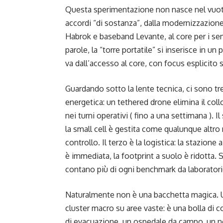
Questa sperimentazione non nasce nel vuoto
accordi “di sostanza”, dalla modernizzazio
Habrok e baseband Levante, al core per i ser
parole, la “torre portatile” si inserisce in 
va dall’accesso al core, con focus esplicito
Guardando sotto la lente tecnica, ci sono tre
energetica: un tethered drone elimina il collo
nei turni operativi ( fino a una settimana ). I
la small cell è gestita come qualunque altro
controllo. Il terzo è la logistica: la stazione a
è immediata, la footprint a suolo è ridotta.
contano più di ogni benchmark da laborator
Naturalmente non è una bacchetta magica. Un
cluster macro su aree vaste: è una bolla di 
di evacuazione, un ospedale da campo, un no