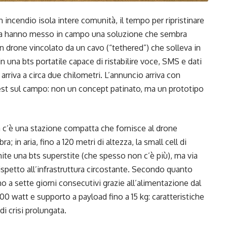
 incendio isola intere comunità, il tempo per ripristinare
Nokia hanno messo in campo una soluzione che sembra
n drone vincolato da un cavo (“tethered”) che solleva in
 in una bts portatile capace di ristabilire voce, SMS e dati
arriva a circa due chilometri. L’annuncio arriva con
 test sul campo: non un concept patinato, ma un prototipo
ra c’è una stazione compatta che fornisce al drone
 in aria, fino a 120 metri di altezza, la small cell di
mite una bts superstite (che spesso non c’è più), ma via
ispetto all’infrastruttura circostante. Secondo quanto
no a sette giorni consecutivi grazie all’alimentazione dal
00 watt e supporto a payload fino a 15 kg: caratteristiche
di crisi prolungata.