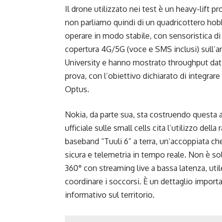
Il drone utilizzato nei test è un heavy-lift
non parliamo quindi di un quadricottero hob
operare in modo stabile, con sensoristica d
copertura 4G/5G (voce e SMS inclusi) sull’area
University e hanno mostrato throughput dati 
prova, con l’obiettivo dichiarato di integrare 
Optus.
Nokia, da parte sua, sta costruendo questa a
ufficiale sulle small cells cita l’utilizzo del
baseband “Tuuli 6” a terra, un’accoppiata ch
sicura e telemetria in tempo reale. Non è so
360° con streaming live a bassa latenza, util
coordinare i soccorsi. È un dettaglio import
informativo sul territorio.