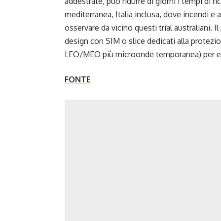
addestrate, può ridurre di giorni i tempi di
mediterranea, Italia inclusa, dove incendi e 
osservare da vicino questi trial australiani. 
design con SIM o slice dedicati alla protezio
LEO/MEO più microonde temporanea) per evit
FONTE