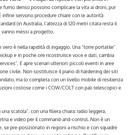
e e fumo denso possono complicare la vita ai droni, pur
 E infine servono procedure chiare con le autorità
ndard (in Australia, l’altezza di 120 metri citata resta il
 ma vanno messi a progetto.
re vero è nella rapidità di ingaggio. Una “torre portatile”
pickup e in poche ore ricostruisce voce e dati, cambia
services”. E apre scenari ulteriori: piccoli eventi in aree
zione civile. Non sostituisce il piano di hardening dei siti
ndato, ma lo completa con un livello mobile di resilienza
soluzioni costose come i COW/COLT con pali telescopici e
na scatola”, con una filiera chiara: radio leggera,
metria e video per il command-and-control. Non è un
 se pre-posizionato in regioni a rischio e con squadre