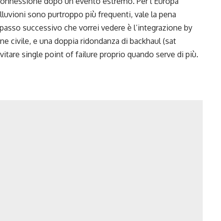
 riconnessione dopo un evento estremo. Per l’Europa
alluvioni sono purtroppo più frequenti, vale la pena
Il passo successivo che vorrei vedere è l’integrazione by
ne civile, e una doppia ridondanza di backhaul (sat
are single point of failure proprio quando serve di più.