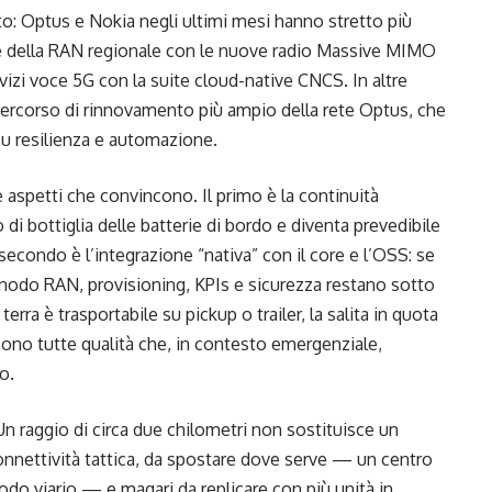
: Optus e Nokia negli ultimi mesi hanno stretto più
ne della RAN regionale con le nuove radio Massive MIMO
vizi voce 5G con la suite cloud-native CNCS. In altre
un percorso di rinnovamento più ampio della rete Optus, che
 su resilienza e automazione.
 aspetti che convincono. Il primo è la continuità
 di bottiglia delle batterie di bordo e diventa prevedibile
l secondo è l’integrazione “nativa” con il core e l’OSS: se
 nodo RAN, provisioning, KPIs e sicurezza restano sotto
 terra è trasportabile su pickup o trailer, la salita in quota
 Sono tutte qualità che, in contesto emergenziale,
io.
 raggio di circa due chilometri non sostituisce un
connettività tattica, da spostare dove serve — un centro
do viario — e magari da replicare con più unità in