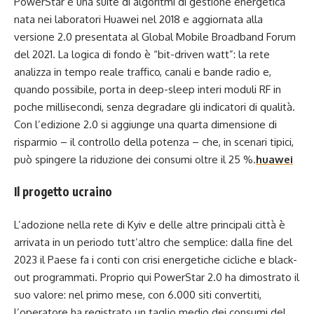
PowerStar è una suite di algoritmi di gestione energetica
nata nei laboratori Huawei nel 2018 e aggiornata alla
versione 2.0 presentata al Global Mobile Broadband Forum
del 2021. La logica di fondo è “bit-driven watt”: la rete
analizza in tempo reale traffico, canali e bande radio e,
quando possibile, porta in deep-sleep interi moduli RF in
poche millisecondi, senza degradare gli indicatori di qualità.
Con l’edizione 2.0 si aggiunge una quarta dimensione di
risparmio – il controllo della potenza – che, in scenari tipici,
può spingere la riduzione dei consumi oltre il 25 %.
huawei
Il progetto ucraino
L’adozione nella rete di Kyiv e delle altre principali città è
arrivata in un periodo tutt’altro che semplice: dalla fine del
2023 il Paese fa i conti con crisi energetiche cicliche e black-
out programmati. Proprio qui PowerStar 2.0 ha dimostrato il
suo valore: nel primo mese, con 6.000 siti convertiti,
l’operatore ha registrato un taglio medio dei consumi del