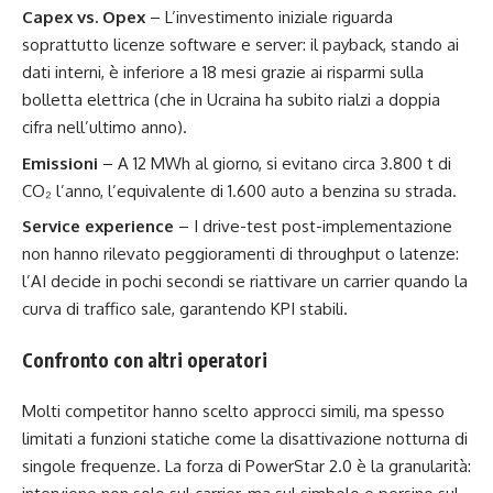
Capex vs. Opex
– L’investimento iniziale riguarda
soprattutto licenze software e server: il payback, stando ai
dati interni, è inferiore a 18 mesi grazie ai risparmi sulla
bolletta elettrica (che in Ucraina ha subito rialzi a doppia
cifra nell’ultimo anno).
Emissioni
– A 12 MWh al giorno, si evitano circa 3.800 t di
CO₂ l’anno, l’equivalente di 1.600 auto a benzina su strada.
Service experience
– I drive-test post-implementazione
non hanno rilevato peggioramenti di throughput o latenze:
l’AI decide in pochi secondi se riattivare un carrier quando la
curva di traffico sale, garantendo KPI stabili.
Confronto con altri operatori
Molti competitor hanno scelto approcci simili, ma spesso
limitati a funzioni statiche come la disattivazione notturna di
singole frequenze. La forza di PowerStar 2.0 è la granularità: