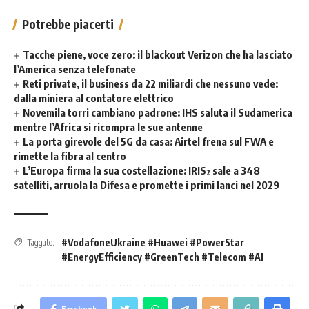
Potrebbe piacerti
Tacche piene, voce zero: il blackout Verizon che ha lasciato
l’America senza telefonate
Reti private, il business da 22 miliardi che nessuno vede:
dalla miniera al contatore elettrico
Novemila torri cambiano padrone: IHS saluta il Sudamerica
mentre l’Africa si ricompra le sue antenne
La porta girevole del 5G da casa: Airtel frena sul FWA e
rimette la fibra al centro
L’Europa firma la sua costellazione: IRIS² sale a 348
satelliti, arruola la Difesa e promette i primi lanci nel 2029
#VodafoneUkraine #Huawei #PowerStar
Taggato:
#EnergyEfficiency #GreenTech #Telecom #AI
Facebook