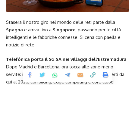
Stasera il nostro giro nel mondo delle reti parte dalla
Spagna
e arriva fino a
Singapore
, passando per le città
intelligenti e le fabbriche connesse. Si cena con paella e
notizie di rete.
Telefónica porta il 5G SA nei villaggi dell’Estremadura
Dopo Madrid e Barcellona, ora tocca alle zone meno
servite: il piano prevede oltre 300 comuni rurali coperti da
qui al 2026, con slicing, edge computing e core cloud-
native. Il rollout dimostra come la Spagna voglia colmare il
digital divide interno e aprire le porte al 5G agricolo.
BT Group apre a RedCap per il Regno Unito industriale
BT ha completato con MediaTek i test su dispositivi 5G
RedCap in ambienti di smart manufacturing e logistica
avanzata. I nuovi modem promettono lunga autonomia e