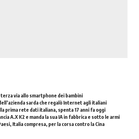
a terza via allo smartphone dei bambini
dell’azienda sarda che regalò Internet agli italiani
la prima rete dati italiana, spenta 17 anni fa oggi
cia A.X K2 e manda la sua IA in fabbrica e sotto le armi
 Paesi, Italia compresa, per la corsa contro la Cina