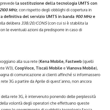
M prevede
la sostituzione della
tecnologia UMTS
con
2100 MHz
, con rispetto degli obblighi di copertura in
ra definitiva del servizio UMTS in banda
900 MHz
e
ella delibera
338/20/CONS
(con cui si è stabilita la
on le eventuali azioni da predisporre in caso di
ppoggiano alla sua rete (
Kena
Mobile, Fastweb
(quelli
ete W3),
CoopVoce, Tiscali Mobile
e
Vianova Mobile
),
gna di comunicazione ai clienti affinché si informassero
a rete 3G a partire da Aprile di quest’anno, non ancora
e della rete 3G, è intervenuto ponendo delle
perplessità
 della volontà degli operatori che effettuano queste
o come lo spegnimento di suddetta tecnologia faccia