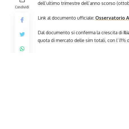
dell’ultimo trimestre dell’anno scorso (otto
Condividi
Link al documento ufficiale:
Osservatorio
Dal documento si conferma la crescita di
Il
quota di mercato delle sim totali, con l’
11%
d
Le sim totali risultano essere 106,2 milioni (og
sim
M2M
,
Machine to Machine
, che consent
dispositivi (da macchina a macchina, appunto
milioni
di sim attive, mentre le sim
Human
,
aumentate di 130.000 rispetto a settembre 
totale di
78,1 milioni
di sim.