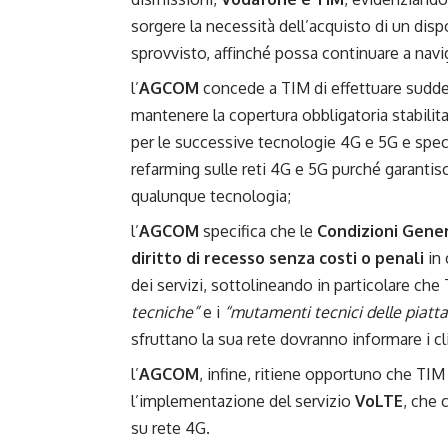
sorgere la necessità dell’acquisto di un dis
sprovvisto, affinché possa continuare a navi
l’
AGCOM
concede a TIM di effettuare sudde
mantenere la copertura obbligatoria stabilita 
per le successive tecnologie 4G e 5G e spec
refarming sulle reti 4G e 5G purché garantis
qualunque tecnologia;
l’
AGCOM
specifica che le
Condizioni Gener
diritto di recesso senza costi o penali
in 
dei servizi, sottolineando in particolare che
tecniche”
e i
“mutamenti tecnici delle piatta
sfruttano la sua rete dovranno informare i cli
l’
AGCOM
, infine, ritiene opportuno che TIM 
l’implementazione del servizio
VoLTE
, che 
su rete 4G.