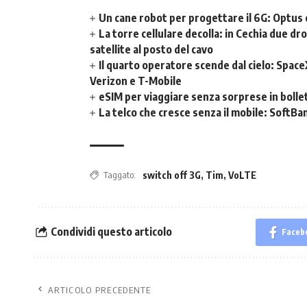
Un cane robot per progettare il 6G: Optus 
La torre cellulare decolla: in Cechia due dr
satellite al posto del cavo
Il quarto operatore scende dal cielo: Spac
Verizon e T-Mobile
eSIM per viaggiare senza sorprese in bollet
La telco che cresce senza il mobile: SoftBan
Taggato:
switch off 3G
,
Tim
,
VoLTE
Condividi questo articolo
Faceb
ARTICOLO PRECEDENTE