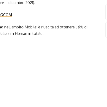
bre – dicembre 2021).
 AGCOM
.
iad
nell’ambito Mobile: è riuscita ad ottenere l’
8%
di
elle sim Human in totale.
ni anno si ha la crescita di 2,2 milioni di sim), tra cui le
ono di scambiare dati, informazioni e comandi tra diversi
) sono aumentate di 1,7 milioni, per un totale di
28,1
 quelle utilizzate dagli utenti (voce, voce e dati, dati) sono
2021 e di 500.000 rispetto a settembre 2020, per un