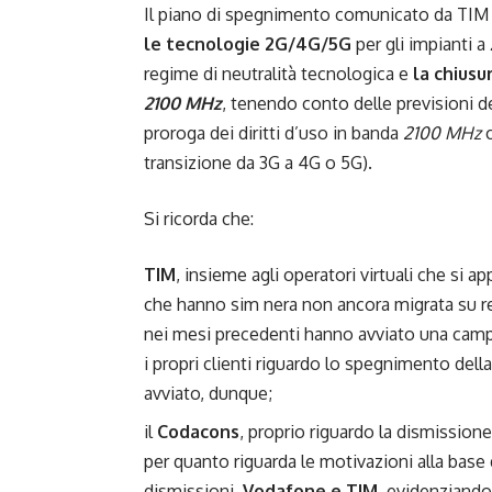
Il piano di spegnimento comunicato da TI
le tecnologie 2G/4G/5G
per gli impianti a
regime di neutralità tecnologica e
la chiusu
2100 MHz
, tenendo conto delle previsioni d
proroga dei diritti d’uso in banda
2100 MHz
c
transizione da 3G a 4G o 5G).
Si ricorda che:
TIM
, insieme agli operatori virtuali che si a
che hanno sim nera non ancora migrata su r
nei mesi precedenti hanno avviato una campa
i propri clienti riguardo lo spegnimento dell
avviato, dunque;
il
Codacons
, proprio riguardo la dismission
per quanto riguarda le motivazioni alla base
dismissioni,
Vodafone e TIM
, evidenziand