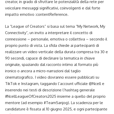
creator, in grado di sfruttare le potenzialità della rete per
veicolare messaggi significativi, coinvolgenti e dal forte
impatto emotivo :contentReference.
La “League of Creators” si basa sul tema “My Network, My
Connectivity”, un invito a interpretare il concetto di
connessione – personale, emotiva o collettiva – secondo il
proprio punto di vista. La sfida chiede ai partecipanti di
realizzare un video verticale della durata compresa tra 30 e
90 secondi, capace di declinare la tematica in chiave
originale, spaziando dal racconto intimo al formato più
ironico o ancora a micro-narrazioni dal taglio
cinematografico. I video dovranno essere pubblicati su
TikTok e Instagram, taggando l’account ufficiale @Ncell e
inserendo nei testi di descrizione l’hashtag generale
#NcellLeagueOfCreators2025 insieme a quello del proprio
mentore (ad esempio #TeamSanjog). La scadenza per le
candidature è fissata al 10 giugno 2025, e ogni partecipante