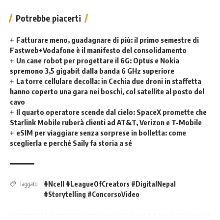
Potrebbe piacerti
Fatturare meno, guadagnare di più: il primo semestre di
Fastweb+Vodafone è il manifesto del consolidamento
Un cane robot per progettare il 6G: Optus e Nokia
spremono 3,5 gigabit dalla banda 6 GHz superiore
La torre cellulare decolla: in Cechia due droni in staffetta
hanno coperto una gara nei boschi, col satellite al posto del
cavo
Il quarto operatore scende dal cielo: SpaceX promette che
Starlink Mobile ruberà clienti ad AT&T, Verizon e T-Mobile
eSIM per viaggiare senza sorprese in bolletta: come
sceglierla e perché Saily fa storia a sé
#Ncell #LeagueOfCreators #DigitalNepal
Taggato:
#Storytelling #ConcorsoVideo