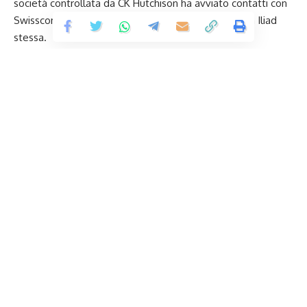
società controllata da CK Hutchison ha avviato contatti con
Swisscom (la casa madre svizzera di Fastweb) e con Iliad
stessa.
Le continue voci di possibili cambiamenti fanno bene anche
a Tim, che ha registrato un aumento del 1,6% ieri, superando
i 0,30 euro.
La chiave per comprendere lo sviluppo futuro rimane nelle
mani della società guidata da Margherita Della Valle (nella
foto), mentre il gruppo inglese cerca di massimizzare il
valore delle sue attività italiane attraverso negoziati con
diversi soggetti. Oltre a Iliad, che si è presentata per prima,
è possibile che anche Swisscom intervenga con una
Continua a leggere
proposta alternativa entro l’inizio del 2024.
Qualora Vodafone dovesse concludere un accordo con Iliad
o Fastweb, il numero di operatori mobili con infrastruttura in
TLCWorld.it
>
Telefonia Mobile
>
WIND3 inizia la dismissione del 3G 2100
Italia si ridurrebbe da cinque a quattro. Una prospettiva