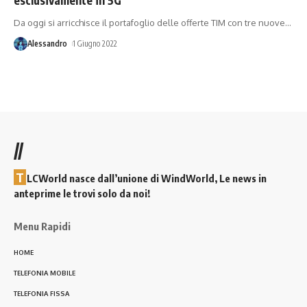
Da oggi si arricchisce il portafoglio delle offerte TIM con tre nuove
…
Alessandro
1 Giugno 2022
//
T
LCWorld nasce dall’unione di WindWorld, Le news in
anteprime le trovi solo da noi!
Menu Rapidi
HOME
TELEFONIA MOBILE
TELEFONIA FISSA