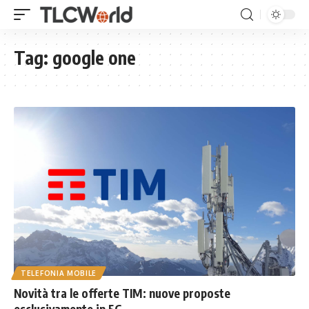
Tag:
google one
TELEFONIA MOBILE
Novità tra le offerte TIM: nuove proposte
esclusivamente in 5G