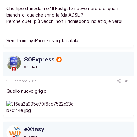
Non vorrei poi mi rompessere il caxxo pure per questo.
Che tipo di modem è? Il Fastgate nuovo nero o di quelli
Anche se sono tentato di spedirglielo a prescindere all'indirizzo
bianchi di qualche anno fa (da ADSL)?
che ho trovato sul contratto: SDA Express Courier S.p.A. - SS 11
Perché quelli più vecchi non li richiedono indietro, è vero!
ANGOLO SP 13 - 20064 GORGONZOLA (MI).
Che ne pensate?
Altrimenti finisce seduta stante nell'indifferenziato.
Sent from my iPhone using Tapatalk
80Express
Windisti
15 Dicembre 2017
#15
Quello nuovo grigio
eXtasy