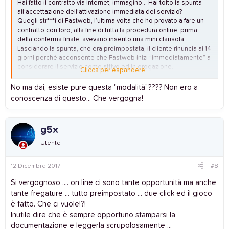
Hai fatto il contratto via Internet, immagino... Hai tolto la spunta
all’accettazione dell’attivazione immediata del servizio?
Quegli str***i di Fastweb, l’ultima volta che ho provato a fare un
contratto con loro, alla fine di tutta la procedura online, prima
della conferma finale, avevano inserito una mini clausola.
Lasciando la spunta, che era preimpostata, il cliente rinuncia ai 14
giorni perché acconsente che Fastweb inizi “immediatamente” a
considerare il servizio come attivo ed in erogazione.
Clicca per espandere...
Quindi ecco, il problema è: se hai fatto il contratto dal loro sito,
hai tolto quella spunta?
No ma dai, esiste pure questa "modalità"???? Non ero a
conoscenza di questo... Che vergogna!
g5x
Utente
12 Dicembre 2017
#8
Si vergognoso .... on line ci sono tante opportunità ma anche
tante fregature ... tutto preimpostato ... due click ed il gioco
è fatto. Che ci vuole!?!
Inutile dire che è sempre opportuno stamparsi la
documentazione e leggerla scrupolosamente ...