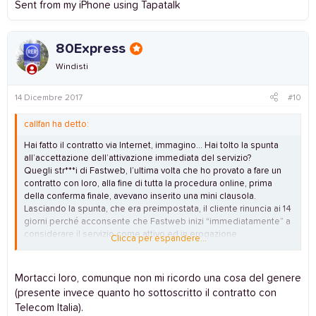
Sent from my iPhone using Tapatalk
80Express
Windisti
14 Dicembre 2017
#10
callfan ha detto:
Hai fatto il contratto via Internet, immagino... Hai tolto la spunta
all’accettazione dell’attivazione immediata del servizio?
Quegli str***i di Fastweb, l’ultima volta che ho provato a fare un
contratto con loro, alla fine di tutta la procedura online, prima
della conferma finale, avevano inserito una mini clausola.
Lasciando la spunta, che era preimpostata, il cliente rinuncia ai 14
giorni perché acconsente che Fastweb inizi “immediatamente” a
considerare il servizio come attivo ed in erogazione.
Clicca per espandere...
Quindi ecco, il problema è: se hai fatto il contratto dal loro sito,
hai tolto quella spunta?
Mortacci loro, comunque non mi ricordo una cosa del genere
(presente invece quanto ho sottoscritto il contratto con
Telecom Italia).