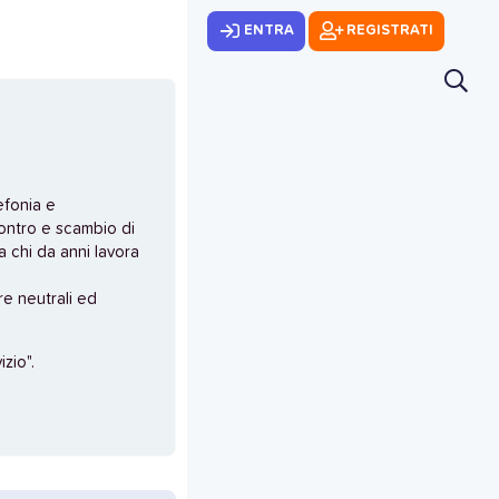
ENTRA
REGISTRATI
efonia e
ontro e scambio di
 chi da anni lavora
e neutrali ed
zio".