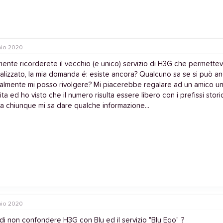
io 2020
mente ricorderete il vecchio (e unico) servizio di H3G che permette
alizzato, la mia domanda é: esiste ancora? Qualcuno sa se si può an
almente mi posso rivolgere? Mi piacerebbe regalare ad un amico un
ita ed ho visto che il numero risulta essere libero con i prefissi stori
a chiunque mi sa dare qualche informazione...
io 2020
di non confondere H3G con Blu ed il servizio "Blu Ego" ?