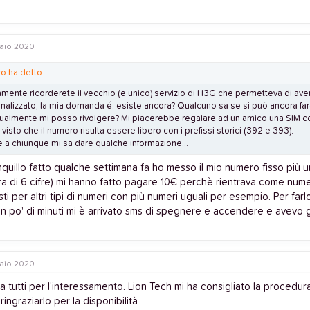
aio 2020
zo ha detto:
amente ricorderete il vecchio (e unico) servizio di H3G che permetteva di av
nalizzato, la mia domanda é: esiste ancora? Qualcuno sa se si può ancora far
ualmente mi posso rivolgere? Mi piacerebbe regalare ad un amico una SIM con
visto che il numero risulta essere libero con i prefissi storici (392 e 393).
e a chiunque mi sa dare qualche informazione...
nquillo fatto qualche settimana fa ho messo il mio numero fisso più un
era di 6 cifre) mi hanno fatto pagare 10€ perchè rientrava come num
osti per altri tipi di numeri con più numeri uguali per esempio. Per farl
n po' di minuti mi è arrivato sms di spegnere e accendere e avevo g
aio 2020
a tutti per l'interessamento. Lion Tech mi ha consigliato la procedur
ringraziarlo per la disponibilità