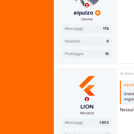
elpulzo
Utente
Messaggi
176
Reazioni
0
Punteggio
16
10 Genn
elpul
Grazi
ringra
LION
Nessun
Windisti
Messaggi
1,853