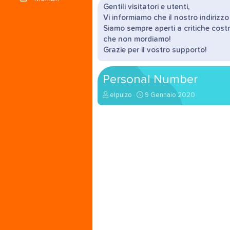
Gentili visitatori e utenti,
Vi informiamo che il nostro indirizz
Siamo sempre aperti a critiche costr
che non mordiamo!
Grazie per il vostro supporto!
Personal Number
A
D
elpulzo
9 Gennaio 2020
u
a
t
t
o
a
r
d
e
'
d
i
i
n
s
i
c
z
u
i
s
o
s
i
o