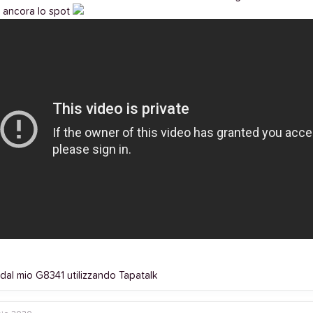
è ancora lo spot
 dal mio G8341 utilizzando Tapatalk