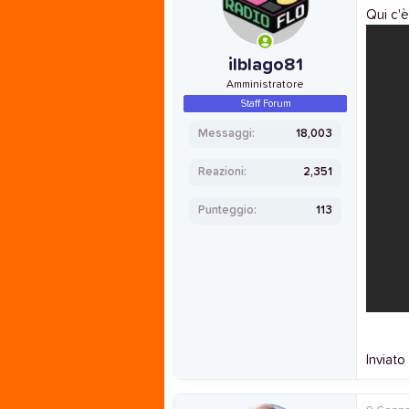
Qui c'
ilblago81
Amministratore
Staff Forum
Messaggi
18,003
Reazioni
2,351
Punteggio
113
Inviato