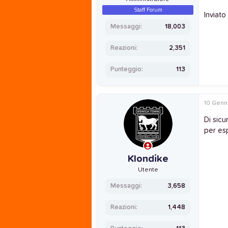
Staff Forum
Inviato
Messaggi
18,003
Reazioni
2,351
Punteggio
113
10 Genn
Di sicu
per esp
Klondike
Utente
Messaggi
3,658
Reazioni
1,448