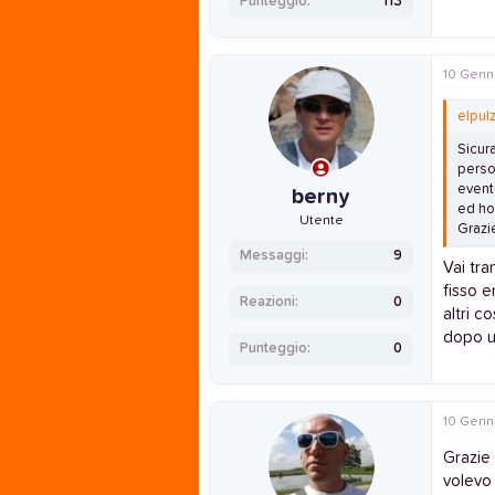
Punteggio
113
10 Genn
elpul
Sicur
perso
event
berny
ed ho 
Utente
Grazi
Messaggi
9
Vai tra
fisso 
Reazioni
0
altri c
dopo u
Punteggio
0
10 Genn
Grazie 
volevo 