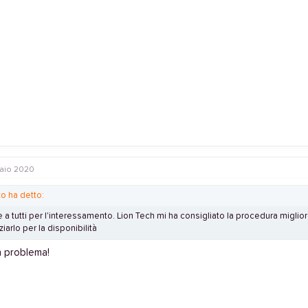
aio 2020
zo ha detto:
e a tutti per l'interessamento. Lion Tech mi ha consigliato la procedura miglio
ziarlo per la disponibilità
 problema!