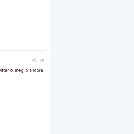
#5
witter o, meglio ancora