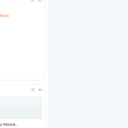
#3
efono
#4
 misura...