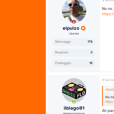
9 Genna
No no, 
https:/
elpulzo
Utente
Messaggi
176
Reazioni
0
Punteggio
16
9 Genna
elpul
No no,
https
ilblago81
Ah pard
Amministratore