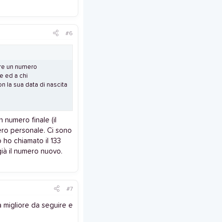
#6
ere un numero
e ed a chi
 la sua data di nascita
 numero finale (il
ero personale. Ci sono
o ho chiamato il 133
ià il numero nuovo.
#7
a migliore da seguire e