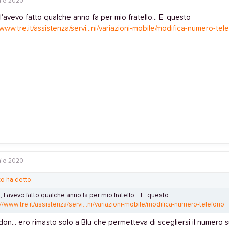
io 2020
l'avevo fatto qualche anno fa per mio fratello... E' questo
/www.tre.it/assistenza/servi...ni/variazioni-mobile/modifica-numero-tel
io 2020
zo ha detto:
 l'avevo fatto qualche anno fa per mio fratello... E' questo
://www.tre.it/assistenza/servi...ni/variazioni-mobile/modifica-numero-telefono
on... ero rimasto solo a Blu che permetteva di scegliersi il numero su