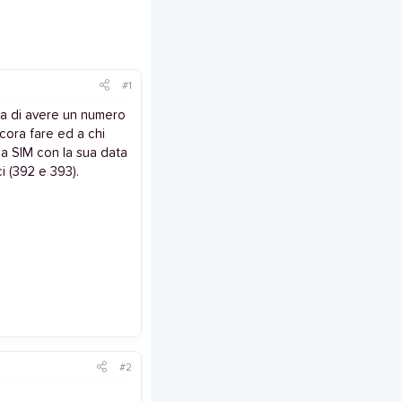
#1
va di avere un numero
cora fare ed a chi
a SIM con la sua data
ci (392 e 393).
#2