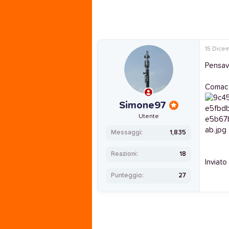
n
e
15 Dice
Pensavo
Comacch
Simone97
Utente
Messaggi
1,835
Reazioni
18
Inviato
Punteggio
27