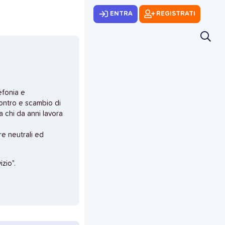
ENTRA
REGISTRATI
efonia e
ontro e scambio di
 chi da anni lavora
e neutrali ed
zio".