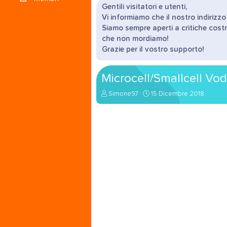
Gentili visitatori e utenti,
Vi informiamo che il nostro indirizz
Siamo sempre aperti a critiche costr
che non mordiamo!
Grazie per il vostro supporto!
Microcell/Smallcell Vo
A
D
Simone97
15 Dicembre 2018
u
a
t
t
o
a
r
d
e
'
d
i
i
n
s
i
c
z
u
i
s
o
s
i
o