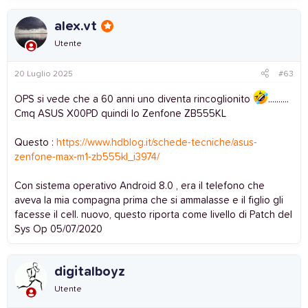
alex.vt
Utente
20 Luglio 2025
#63
OPS si vede che a 60 anni uno diventa rincoglionito
..........
Cmq ASUS X00PD quindi lo Zenfone ZB555KL
Questo :
https://www.hdblog.it/schede-tecniche/asus-
zenfone-max-m1-zb555kl_i3974/
Con sistema operativo Android 8.0 , era il telefono che
aveva la mia compagna prima che si ammalasse e il figlio gli
facesse il cell. nuovo, questo riporta come livello di Patch del
Sys Op 05/07/2020
digitalboyz
Utente