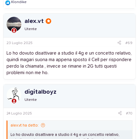
R
Klondike
e
a
c
alex.vt
t
i
Utente
o
n
s
23 Luglio 2025
#69
:
Lo ho dovuto disattivare a studio il 4g e un concetto relativo,
quindi magari suona ma appena sposto il Cell per rispondere
perdo la chiamata , invece se rimane in 2G tutti questi
problemi non me ho.
digitalboyz
Utente
24 Luglio 2025
#70
alex.vt ha detto:
Lo ho dovuto disattivare a studio il 4g e un concetto relativo,