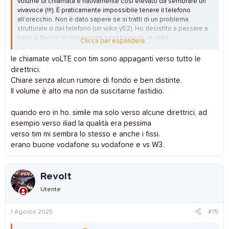
volume di chiamata è nativamente così elevato da sembrare un
vivavoce (!!!). È praticamente impossibile tenere il telefono
all'orecchio. Non è dato sapere se si tratti di un problema
strutturale o del telefono (un wiko y52). Ho desistito a passare a
kena in favore di very perché wind fornisce un volte
Clicca per espandere...
caratteristicamente identico alla chiamata voce base verso tutte
le direttrici, senza queste noiose variazioni. Non so se sia l'unico
le chiamate voLTE con tim sono appaganti verso tutto le
gestore.
direttrici.
Chiare senza alcun rumore di fondo e ben distinte.
Il volume è alto ma non da suscitarne fastidio.
quando ero in ho. simile ma solo verso alcune direttrici, ad
esempio verso iliad la qualità era pessima
verso tim mi sembra lo stesso e anche i fissi.
erano buone vodafone su vodafone e vs W3.
Revolt
Utente
1 Agosto 2025
#75