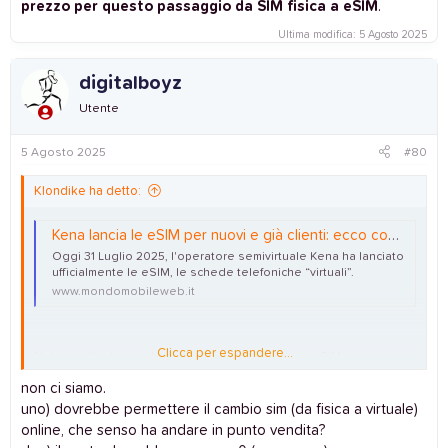
prezzo per questo passaggio da SIM fisica a eSIM
.
Ultima modifica:
5 Agosto 2025
digitalboyz
Utente
5 Agosto 2025
#80
Klondike ha detto:
Kena lancia le eSIM per nuovi e già clienti: ecco come funzionano
Oggi 31 Luglio 2025, l'operatore semivirtuale Kena ha lanciato
ufficialmente le eSIM, le schede telefoniche “virtuali”.
www.mondomobileweb.it
Clicca per espandere...
Nel suo sito, l’operatore specifica che le nuove eSIM possono
essere acquistare
sia con nuovo numero che tramite
non ci siamo.
portabilità da un altro operatore
.
uno) dovrebbe permettere il cambio sim (da fisica a virtuale)
online, che senso ha andare in punto vendita?
Inoltre,
i già clienti che posseggono una SIM fisica Kena e
vogliono sostituirla con una eSIM, possono effettuare