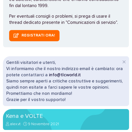
fin dal lontano 1999.
Per eventuali consigli o problemi, si prega di usare il
thread dedicato presente in "Comunicazioni di servizio".
REGISTRATI ORA!
Gentili visitatori e utenti,
Vi informiamo che il nostro indirizzo email è cambiato: ora
potete contattarci a
info@tlcworld.it
Siamo sempre aperti a critiche costruttive e suggerimenti,
quindi non esitate a farci sapere le vostre opinioni.
Promettiamo che non mordiamo!
Grazie per il vostro supporto!
Kena e VOLTE
A
D
alex.vt
9 Novembre 2021
u
a