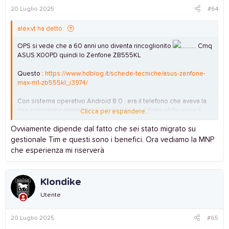
20 Luglio 2025
#64
alex.vt ha detto:
OPS si vede che a 60 anni uno diventa rincoglionito
.......... Cmq
ASUS X00PD quindi lo Zenfone ZB555KL
Questo :
https://www.hdblog.it/schede-tecniche/asus-zenfone-
max-m1-zb555kl_i3974/
Con sistema operativo Android 8.0 , era il telefono che aveva la
mia compagna prima che si ammalasse e il figlio gli facesse il
Clicca per espandere...
cell. nuovo, questo riporta come livello di Patch del Sys Op
Ovviamente dipende dal fatto che sei stato migrato su
05/07/2020
gestionale Tim e questi sono i benefici. Ora vediamo la MNP
che esperienza mi riserverà
Klondike
Utente
20 Luglio 2025
#65