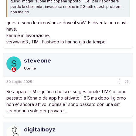
quindi magari suona ma appena sposto il Cell per rispondere
perdo la chiamata , invece se rimane in 2G tutti questi problemi
non me ho.
queste sono le circostanze dove il voWi-Fi diventa una must-
have.
kena è in lavorazione.
very/wind3 , TIM , Fastweb lo hanno già da tempo.
steveone
S
Utente
30 Luglio 2025
#71
Se appare TIM significa che si e' su gestionale TIM? io sono
passato a Kena e da app ho attivato il 5G ma dopo 1 giorno
non e' ancora attivo...normale? sono passato con una sim
secondaria solo per provare...
digitalboyz