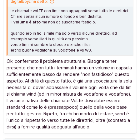
digitalboyz ha detto:
le chiamate voLTE con tim sono appaganti verso tutto le direttrici.
Chiare senza alcun rumore di fondo e ben distinte.
Il
volume è alto
ma non da suscitarne fastidio.
quando ero in ho. simile ma solo verso alcune direttrici, ad
esempio verso iliad la qualità era pessima
verso tim mi sembra lo stesso e anche i fissi.
erano buone vodafone su vodafone e vs W3.
Ok, confermato il problema strutturale. Bisogna tener
presente che non tutti i terminali hanno un volume in capsula
sufficientemente basso da rendere "non fastidioso" questo
aspetto. Al di là di questo fatto, è già una scocciatura la sola
necessità di dover abbassare il volume ogni volta che da tim
si chiama wind (ed in minor misura da vodafone a vodafone).
Il volume nativo delle chiamate VoLte dovrebbe essere
standard come lo è (pressappoco) quello della voce base
per tutti i gestori. Ripeto, fra chi ho modo di testare, wind è
l'unico a rispettarlo verso tutte le direttrici, oltre (scontato a
dirsi) a fornire qualità adeguata all'audio.