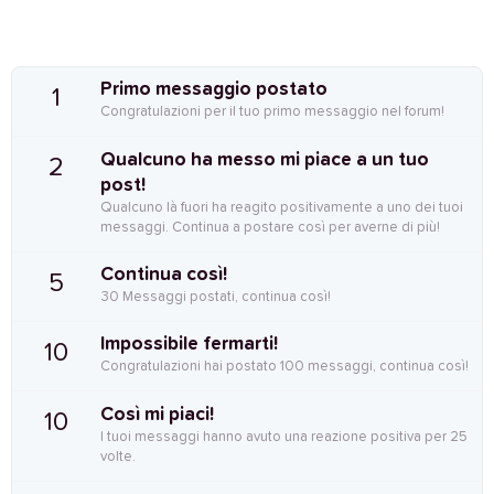
Primo messaggio postato
1
Congratulazioni per il tuo primo messaggio nel forum!
Qualcuno ha messo mi piace a un tuo
2
post!
Qualcuno là fuori ha reagito positivamente a uno dei tuoi
messaggi. Continua a postare così per averne di più!
Continua così!
5
30 Messaggi postati, continua così!
Impossibile fermarti!
10
Congratulazioni hai postato 100 messaggi, continua così!
Così mi piaci!
10
I tuoi messaggi hanno avuto una reazione positiva per 25
volte.