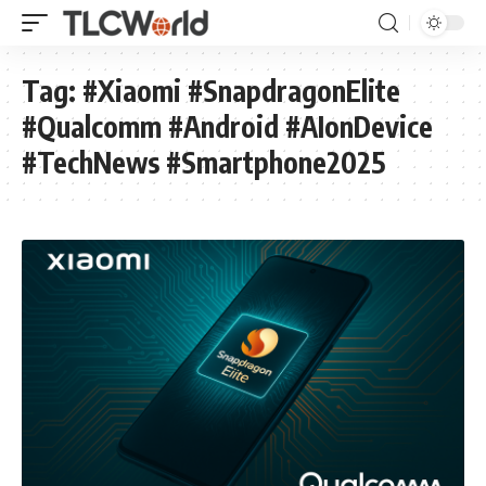
Tag:
#Xiaomi #SnapdragonElite
#Qualcomm #Android #AIonDevice
#TechNews #Smartphone2025