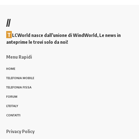
//
T
LCWorld nasce dall’unione di WindWorld, Le news in
anteprime le trovi solo da noi!
Menu Rapidi
HOME
TELEFONIA MOBILE
TELEFONIA FISSA
FORUM
LTEITALY
CONTATTI
Privacy Policy