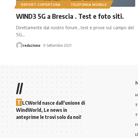
REPORT COPERTURA
TELEFONIA MOBILE
WIND3 5G a Brescia . Test e foto siti.
Direttamente dal nostro forum , test e prove sul campo del
5G
…
redazione
9 Settembre 2021
M
//
H
T
LCWorld nasce dall’unione di
T
WindWorld, Le news in
T
anteprime le trovi solo da noi!
F
L