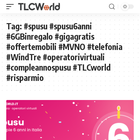
Tag:
#spusu #spusu6anni
#6GBinregalo #gigagratis
#offertemobili #MVNO #telefonia
#WindTre #operatorivirtuali
#compleannospusu #TLCworld
#risparmio