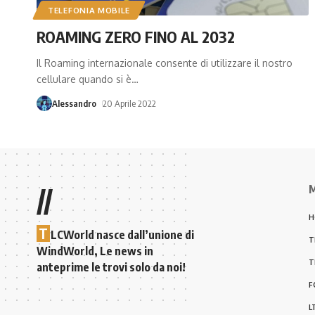
TELEFONIA MOBILE
ROAMING ZERO FINO AL 2032
Il Roaming internazionale consente di utilizzare il nostro
cellulare quando si è
…
Alessandro
20 Aprile 2022
M
//
H
T
LCWorld nasce dall’unione di
T
WindWorld, Le news in
T
anteprime le trovi solo da noi!
F
L