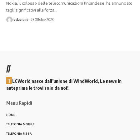
Nokia, il colosso delle telecomunicazioni finlandese, ha annunciato
tagli significativi alla forza
…
redazione
23 Ottobre 2023
//
T
LCWorld nasce dall’unione di WindWorld, Le news in
anteprime le trovi solo da noi!
Menu Rapidi
HOME
TELEFONIA MOBILE
TELEFONIA FISSA