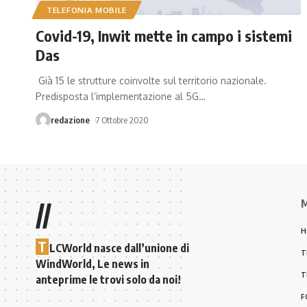
TELEFONIA MOBILE
Covid-19, Inwit mette in campo i sistemi
Das
Già 15 le strutture coinvolte sul territorio nazionale.
Predisposta l’implementazione al 5G
…
redazione
7 Ottobre 2020
M
//
H
T
LCWorld nasce dall’unione di
T
WindWorld, Le news in
T
anteprime le trovi solo da noi!
F