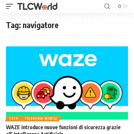
Tag:
navigatore
TECH
TELEFONIA MOBILE
WAZE introduce nuove funzioni di sicurezza grazie
all’ Intelligenza Artificiale