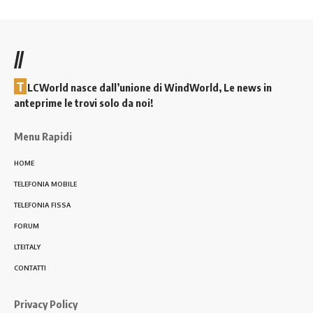
//
T
LCWorld nasce dall’unione di WindWorld, Le news in
anteprime le trovi solo da noi!
Menu Rapidi
HOME
TELEFONIA MOBILE
TELEFONIA FISSA
FORUM
LTEITALY
CONTATTI
Privacy Policy