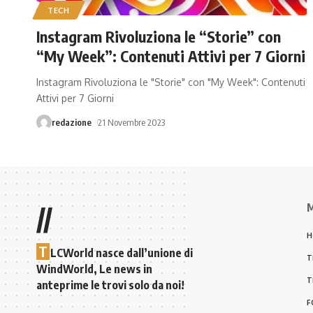
TECH
Instagram Rivoluziona le “Storie” con
“My Week”: Contenuti Attivi per 7 Giorni
Instagram Rivoluziona le "Storie" con "My Week": Contenuti
Attivi per 7 Giorni
redazione
21 Novembre 2023
M
//
H
T
LCWorld nasce dall’unione di
T
WindWorld, Le news in
T
anteprime le trovi solo da noi!
F