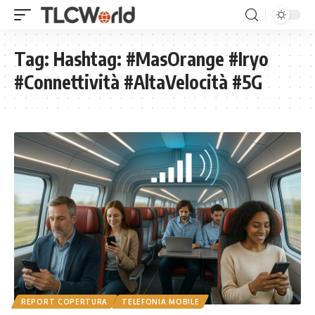
Tag:
Hashtag: #MasOrange #Iryo
#Connettività #AltaVelocità #5G
REPORT COPERTURA
TELEFONIA MOBILE