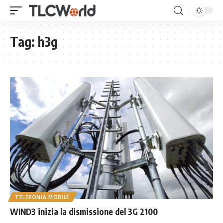
Tag:
h3g
TELEFONIA MOBILE
WIND3 inizia la dismissione del 3G 2100