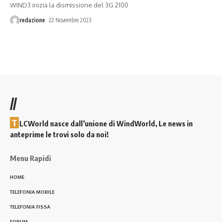
WIND3 inizia la dismissione del 3G 2100
redazione
22 Novembre 2023
//
T
LCWorld nasce dall’unione di WindWorld, Le news in
anteprime le trovi solo da noi!
Menu Rapidi
HOME
TELEFONIA MOBILE
TELEFONIA FISSA
FORUM