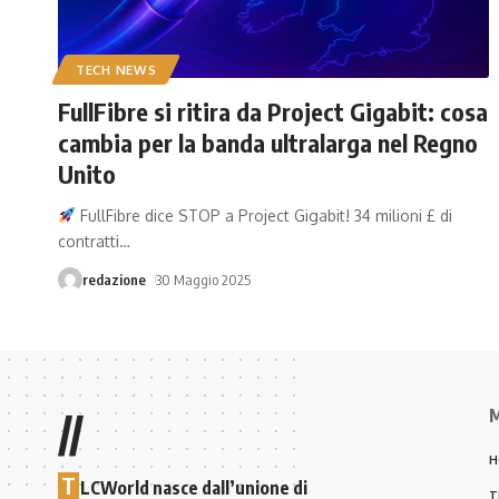
TECH NEWS
FullFibre si ritira da Project Gigabit: cosa
cambia per la banda ultralarga nel Regno
Unito
FullFibre dice STOP a Project Gigabit! 34 milioni £ di
contratti
…
redazione
30 Maggio 2025
M
//
H
T
LCWorld nasce dall’unione di
T