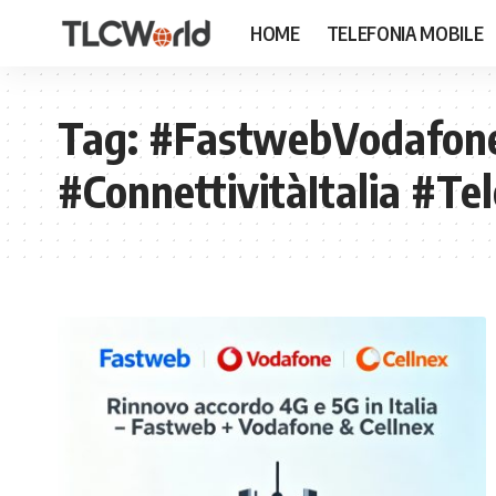
HOME
TELEFONIA MOBILE
Tag:
#FastwebVodafone
#ConnettivitàItalia #Te