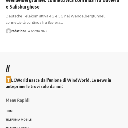
e Salisburghese
Deutsche Telekom attiva 4G e 5G nel Wendelbergtunnel,
connettività continua fra Baviera
…
redazione
4 Agosto 2025
//
T
LCWorld nasce dall’unione di WindWorld, Le news in
anteprime le trovi solo da noi!
Menu Rapidi
HOME
TELEFONIA MOBILE