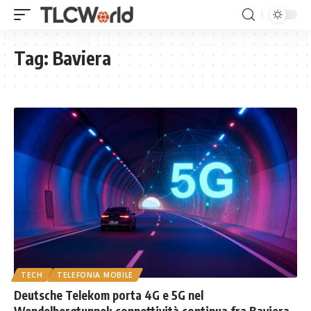
Tag:
Baviera
TECH
TELEFONIA MOBILE
Deutsche Telekom porta 4G e 5G nel
Wendelbergtunnel: connettività continua fra Baviera