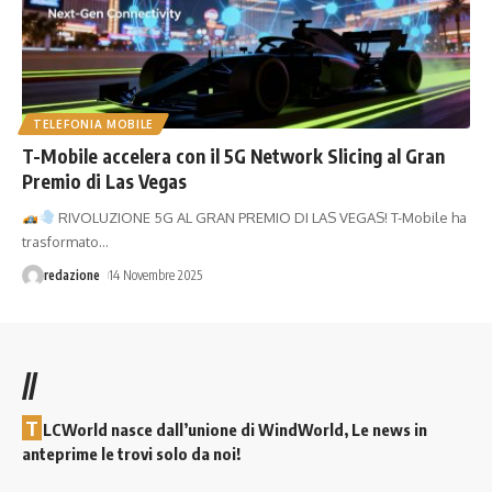
TELEFONIA MOBILE
T-Mobile accelera con il 5G Network Slicing al Gran
Premio di Las Vegas
RIVOLUZIONE 5G AL GRAN PREMIO DI LAS VEGAS! T-Mobile ha
trasformato
…
redazione
14 Novembre 2025
//
T
LCWorld nasce dall’unione di WindWorld, Le news in
anteprime le trovi solo da noi!